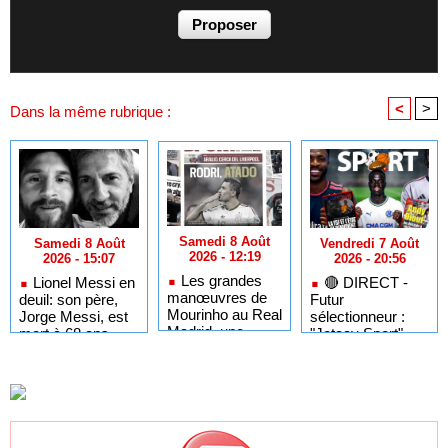
<
>
Dans la même rubrique :
Samedi 8 Août
Vendredi 7 Août
Samedi 8 Août
2026 - 12:19
2026 - 20:56
2026 - 15:07
Les grandes
🔴​ DIRECT -
Lionel Messi en
manœuvres de
Futur
deuil: son père,
Mourinho au Real
sélectionneur :
Jorge Messi, est
Madrid, une
"Jotaay Sport"
mort à 68 ans
pépite du Barça
dissèque Patrick
en partance vers
Vieira et le
l’Arabie saoudite
mercato des
joueurs
sénégalais