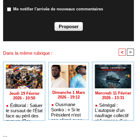
Me notifier l'arrivée de nouveaux commentaires
<
>
Dans la même rubrique :
Dimanche 1 Mars
Mercredi 11 Février
Jeudi 19 Février
2026 - 19:12
2026 - 13:31
2026 - 10:50
Ousmane
Sénégal :
Éditorial : Saluer
Sonko : « Si le
L'autopsie d'un
le sursaut de l'État
Président n’est
naufrage collectif
face au péril des
pas aligné avec
et l'urgence d'un
mœurs (Par
son parti, on peut
sursaut (Par
Ibrahima Lissa
se retrouver dans
Ibrahima Lissa
Faye)
une situation de
FAYE)