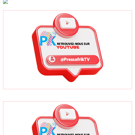
cohabitation
douce »