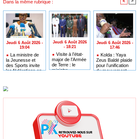
<
>
Dans la même rubrique :
Jeudi 6 Août 2026
Jeudi 6 Août 2026 -
Jeudi 6 Août 2026 -
- 18:21
17:46
19:04
Visite à l’état-
Kolda : Yaya
La ministre de
major de l’Armée
Zeus Baldé plaide
la Jeunesse et
de Terre : le
pour l'unification
des Sports invite
ministre
du mouvement
les fédérations en
Yankhoba Diémé
Navétanes
fin de mandat à
rassuré par
organiser leurs
l’engagement des
AG électives
troupes
terrestres