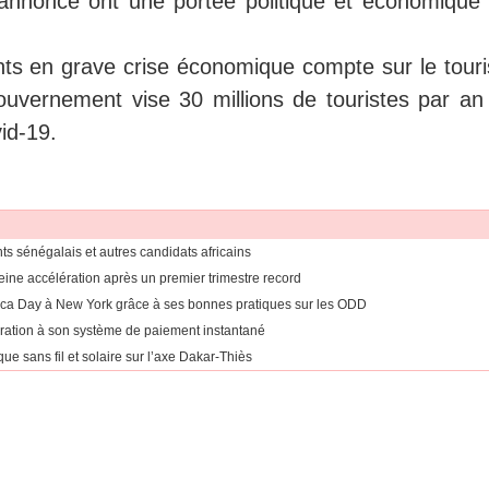
'annonce ont une portée politique et économique 
ants en grave crise économique compte sur le tour
uvernement vise 30 millions de touristes par an d
id-19.
ants sénégalais et autres candidats africains
eine accélération après un premier trimestre record
rica Day à New York grâce à ses bonnes pratiques sur les ODD
égration à son système de paiement instantané
ue sans fil et solaire sur l’axe Dakar-Thiès