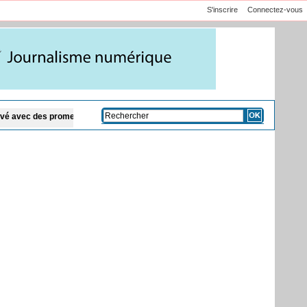
S'inscrire
Connectez-vous
esses
Afrique du Sud: 70 ans après la marche de Pretoria, les droits femmes n