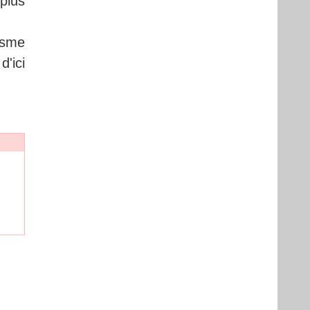
plus
isme
'ici