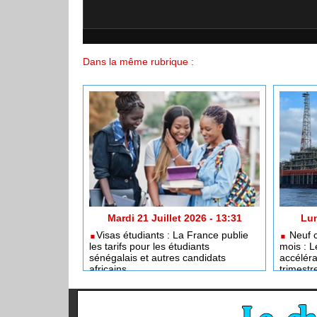
Dans la même rubrique :
Mardi 21 Juillet 2026 - 13:31
Lun
​Visas étudiants : La France publie
Neuf c
les tarifs pour les étudiants
mois : L
sénégalais et autres candidats
accéléra
africains
trimestr