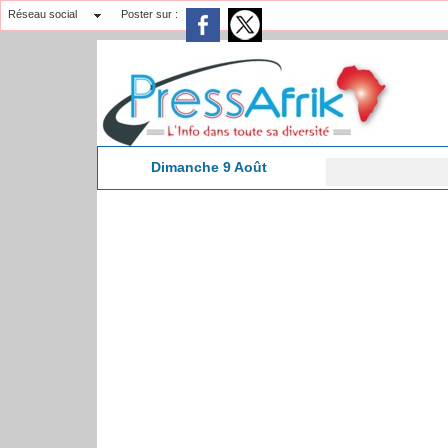
Réseau social
Poster sur :
Dimanche 9 Août
Béni
10:46