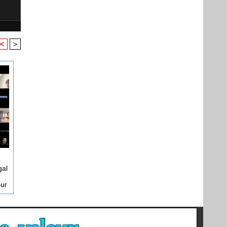
<
>
gal
sur