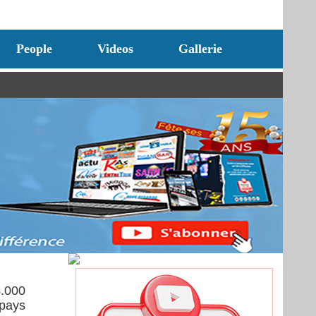
People
Videos
Gallerie
4.000
 pays