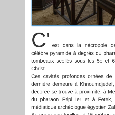
C'
est dans la nécropole d
célèbre pyramide à degrés du phara
tombeaux scellés sous les 5e et 6
Christ.
Ces cavités profondes ornées de 
dernière demeure à Khnoumdjedef, 
décorée se trouve à proximité, à Mer
du pharaon Pépi Ier et à Fetek, s
médiatique archéologue égyptien Za
Au cours des fouilles, à 15 mètres 