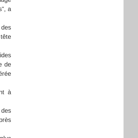
s", a
 des
tête
ides
e de
érée
nt à
 des
près