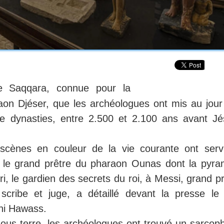
e Saqqara, connue pour la
on Djéser, que les archéologues ont mis au jour
e dynasties, entre 2.500 et 2.100 ans avant Jé
scènes en couleur de la vie courante ont serv
le grand prêtre du pharaon Ounas dont la pyra
i, le gardien des secrets du roi, à Messi, grand p
cribe et juge, a détaillé devant la presse le 
hi Hawass.
sous terre, les archéologues ont trouvé un sarcop