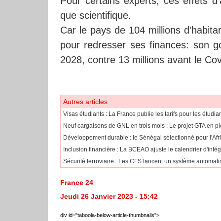
Pour certains experts, ces effets d
que scientifique.
Car le pays de 104 millions d'habit
pour redresser ses finances: son go
2028, contre 13 millions avant le Cov
Autres articles
​Visas étudiants : La France publie les tarifs pour les étudi
Neuf cargaisons de GNL en trois mois : Le projet GTA en pl
Développement durable : le Sénégal sélectionné pour l'Af
​Inclusion financière : La BCEAO ajuste le calendrier d'int
Sécurité ferroviaire : Les CFS lancent un système automatiq
France 24
Jeudi 26 Janvier 2023 - 15:42
div id="taboola-below-article-thumbnails">