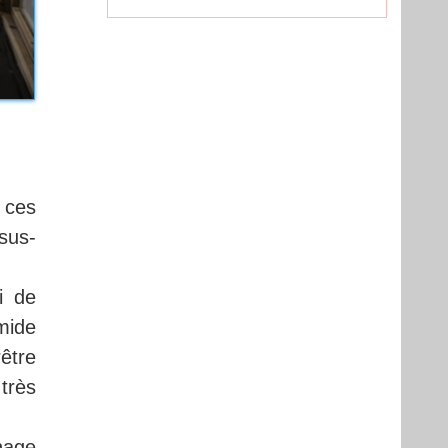
 ces
sus-
i de
mide
rêtre
très
hage