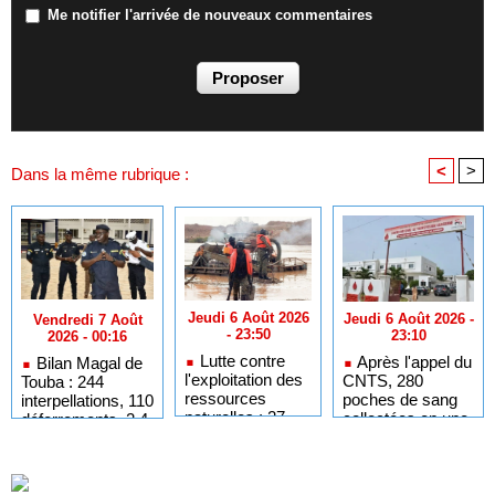
Me notifier l'arrivée de nouveaux commentaires
<
>
Dans la même rubrique :
Jeudi 6 Août 2026
Jeudi 6 Août 2026 -
Vendredi 7 Août
- 23:50
23:10
2026 - 00:16
Lutte contre
Après l'appel du
Bilan Magal de
l'exploitation des
CNTS, 280
Touba : 244
ressources
poches de sang
interpellations, 110
naturelles : 27
collectées en une
déferrements, 2,4
dragues détruites
journée
millions FCFA
sur la Falémé
d'amendes
(Police)