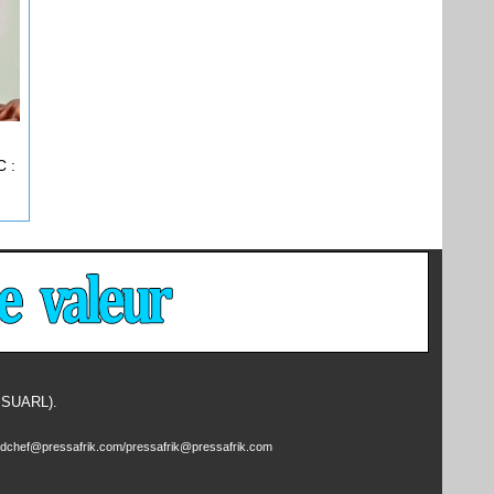
 :
- SUARL).
edchef@pressafrik.com/pressafrik@pressafrik.com