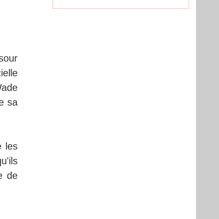
sour
ielle
Wade
de sa
 les
u'ils
e de