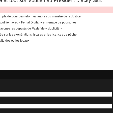
é et tout son soutien au Président Macky Sall.
h plaide pour des réformes auprès du ministre de la Justice
ut lien avec « Fénial Digital » et menace de poursuites
cuse les députés de Pastef de « duplicité »
e sur les exonérations fiscales et les licences de pêche
lte des édiles locaux