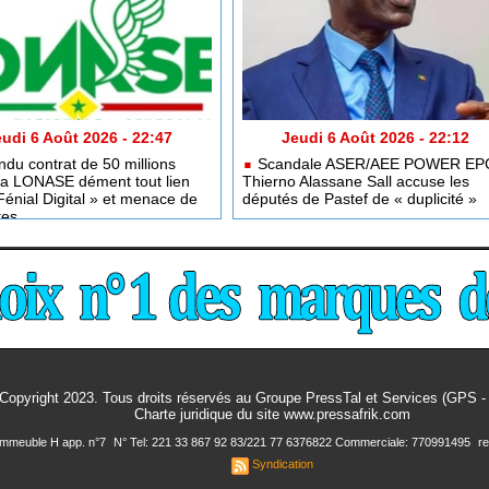
udi 6 Août 2026 - 22:47
Jeudi 6 Août 2026 - 22:12
du contrat de 50 millions
Scandale ASER/AEE POWER EPC
la LONASE dément tout lien
Thierno Alassane Sall accuse les
Fénial Digital » et menace de
députés de Pastef de « duplicité »
tes
Copyright 2023. Tous droits réservés au Groupe PressTal et Services (GPS 
Charte juridique
du site www.pressafrik.com
 Immeuble H app. n°7
N° Tel: 221 33 867 92 83/221 77 6376822 Commerciale: 770991495
r
Syndication