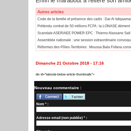
Enfin le marabout a réitéré son amiti
Autres articles
Code de la famille et présence des cadis : Dar Al Istiqaama
Prétendu contrat de 50 millions FCFA : la LONASE dément to
Scandale ASER/AEE POWER EPC : Thierno Alassane Sall ac
Assemblée nationale : une session extraordinaire convoqué
Réformes des Pôles-Territoires : Moussa Bala Fofana consu
Dimanche 21 Octobre 2018 - 17:16
div id="taboola-below-article-thumbnails">
Nouveau commentaire :
Nom * :
Adresse email (non publiée) * :