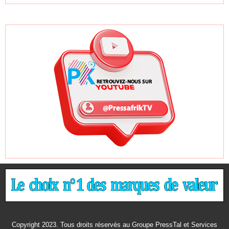
Copyright 2023. Tous droits réservés au Groupe PressTal et Services