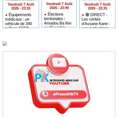
Vendredi 7 Août
Vendredi 7 Août
Vendredi 7 Août
2026 - 22:40
2026 - 22:35
2026 - 23:10
Élections
🔴​ DIRECT -
Équipements
territoriales :
Les vérités
médicaux : un
Amadou Ba fixe
d'Assane Kane :
véhicule de 340
au 26 août le
ses motivations,
millions FCFA
dernier jour pour
"Kiiraay" et les
pour dépanner les
respecter le
défis de PASTEF
hôpitaux du
cadre légal
Sénégal