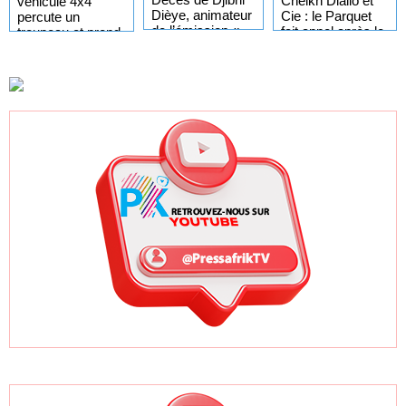
Cheikh Diallo et
véhicule 4x4
Dièye, animateur
Cie : le Parquet
percute un
de l’émission «
fait appel après le
troupeau et prend
Auto Mag » sur la
non-lieu accordé
la fuite, près d’une
TFM
à 28 inculpés
centaine de
moutons tués