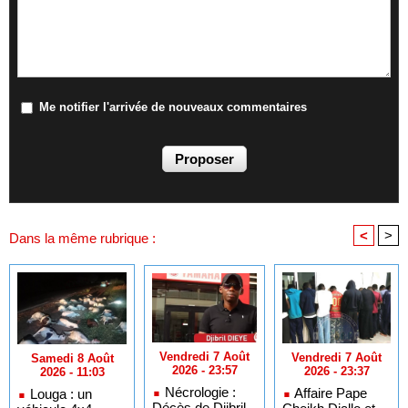
Me notifier l'arrivée de nouveaux commentaires
<
>
Dans la même rubrique :
Vendredi 7 Août
Vendredi 7 Août
Samedi 8 Août
2026 - 23:57
2026 - 23:37
2026 - 11:03
Nécrologie :
Affaire Pape
Louga : un
Décès de Djibril