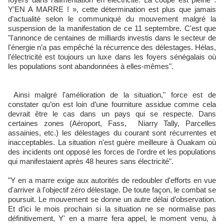
Y’EN A MARRE ! », cette détermination est plus que jamais
d’actualité selon le communiqué du mouvement malgré la
suspension de la manifestation de ce 11 septembre. C'est que
"l'annonce de centaines de milliards investis dans le secteur de
l'énergie n’a pas empêché la récurrence des délestages. Hélas,
l’électricité est toujours un luxe dans les foyers sénégalais où
les populations sont abandonnées à elles-mêmes".
Ainsi malgré l'amélioration de la situation," force est de
constater qu’on est loin d’une fourniture assidue comme cela
devrait être le cas dans un pays qui se respecte. Dans
certaines zones (Aéroport, Fass, Niarry Tally, Parcelles
assainies, etc.) les délestages du courant sont récurrentes et
inacceptables. La situation n'est guère meilleure à Ouakam où
des incidents ont opposé les forces de l'ordre et les populations
qui manifestaient après 48 heures sans électricité".
"Y en a marre exige aux autorités de redoubler d'efforts en vue
d'arriver à l'objectif zéro délestage. De toute façon, le combat se
poursuit. Le mouvement se donne un autre délai d’observation.
Et d’ici le mois prochain si la situation ne se normalise pas
définitivement, Y' en a marre fera appel, le moment venu, à