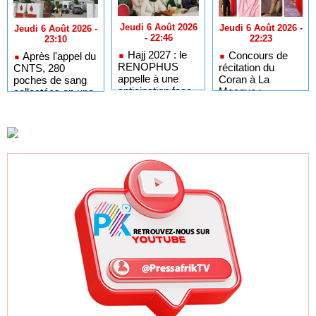
Jeudi 6 Août 2026
Jeudi 6 Août 2026 -
Jeudi 6 Août 2026 -
- 22:46
22:23
23:10
Hajj 2027 : le
Concours de
Après l'appel du
RENOPHUS
récitation du
CNTS, 280
appelle à une
Coran à La
poches de sang
anticipation face
Mecque :
collectées en une
aux nouvelles
Moustapha
journée
réformes
Guirassy remet le
saoudiennes
drapeau à la
délégation
sénégalaise