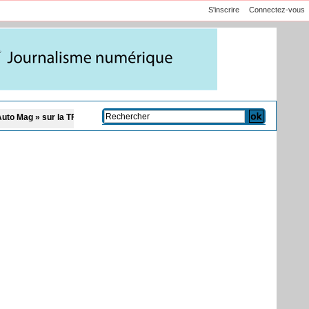
S'inscrire
Connectez-vous
FM
Affaire Pape Cheikh Diallo et Cie : le Parquet fait appel après le non-lieu a