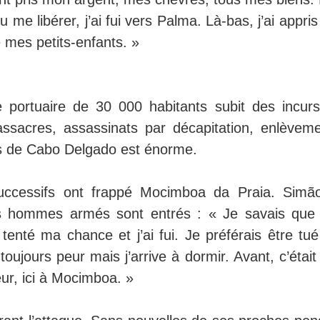
 me libérer, j’ai fui vers Palma. Là-bas, j’ai appri
e mes petits-enfants. »
e portuaire de 30 000 habitants subit des incurs
ssacres, assassinats par décapitation, enlèveme
s de Cabo Delgado est énorme.
uccessifs ont frappé Mocimboa da Praia. Simã
s hommes armés sont entrés : « Je savais que 
i tenté ma chance et j’ai fui. Je préférais être tu
 toujours peur mais j’arrive à dormir. Avant, c’était
ieur, ici à Mocimboa. »