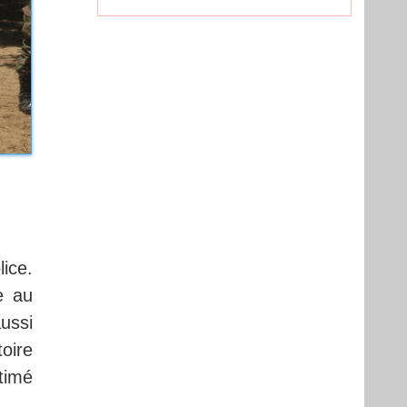
ice.
e au
ussi
oire
timé