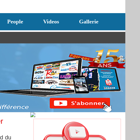
People
Videos
Gallerie
r
rd du