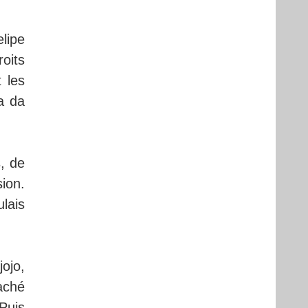
lipe
roits
t les
a da
s, de
ion.
ulais
ojo,
aché
Puis