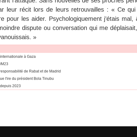
durant l’attaque. Sans nouvelles de ses proches pe
r leur récit lors de leurs retrouvailles : « Ce qu
ire pour les aider. Psychologiquement j’étais mal, 
a moindre dispute ou conversation qui me déplaisai
vanouissais. »
 internationale à Gaza
C/M23
esponsabilité de Rabat et de Madrid
ue l'ire du président Bola Tinubu
 depuis 2023