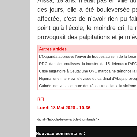
Aïssa, 19 ans, n’était pas en ville 
des jours, elle a été bouleversée pa
affectée, c’est de n’avoir rien pu fa
point qu’à l’école, le moindre cri, l
provoquait des palpitations et je m’é
Autres articles
L'Ouganda approuve l'envoi de troupes au sein de la force
RDC: dans les coulisses du transfert de 15 détenus à l'AF
Crise migratoire à Ceuta: une ONG marocaine dénonce la r
Nigeria: une interview télévisée du cardinal d'Abuja provoq
Guinée: nouvelle coupure des réseaux sociaux, la sixième
RFI
Lundi 18 Mai 2026 - 10:36
div id="taboola-below-article-thumbnails">
Nouveau commentaire :