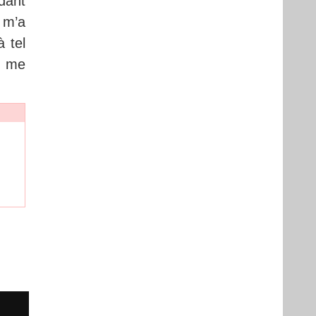
ndant
i m’a
à tel
t, me