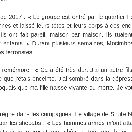
de 2017 : « Le groupe est entré par le quartier Fe
nes et laissé leurs têtes et leurs corps à des end
ils ont fait pareil, maison par maison. Ils tuaien
t enfants. » Durant plusieurs semaines, Mocimbo
s terroristes.
 remémore : « Ça a été très dur. J’ai un autre fil
 que j’étais enceinte. J’ai sombré dans la dépress
oquais que ma fille naisse vivante ou morte. Je vo
 règne dans les campagnes. Le village de Shute Nj
é par les shebabs : « Les hommes armés m’ont att
nt pris mon argent, mes chèvres, tous mes biens. 