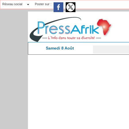
Réseau social
Poster sur :
Samedi 8 Août
Nécr
3:38