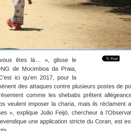
ous êtes là… », glisse le
 ONG de Mocimboa da Praia,
'est ici qu'en 2017, pour la
nent des attaques contre plusieurs postes de pol
résentent comme les shebabs prêtent allégeanc
s veulent imposer la charia, mais ils réclament a
ses », explique João Feijó, chercheur à l’Observat
evendique une application stricte du Coran, est es
nts.