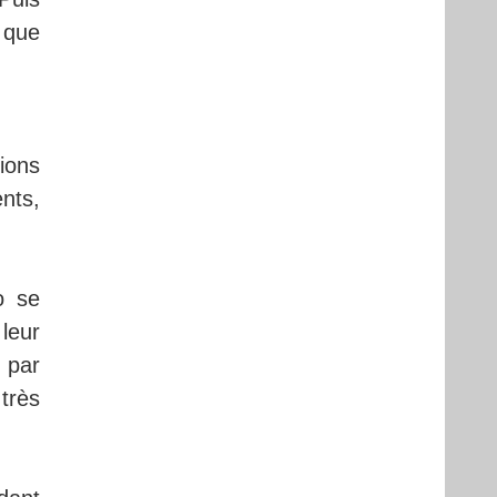
s que
ions
nts,
o se
leur
é par
 très