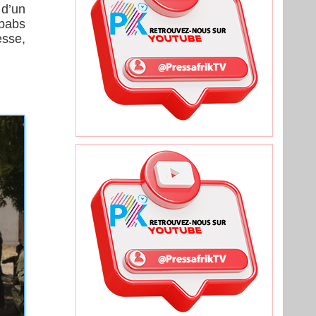
 d’un
ebabs
esse,