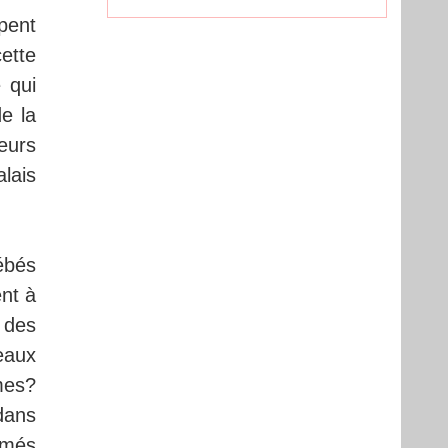
pent
cette
 qui
de la
teurs
lais
ébés
nt à
 des
eaux
mes?
dans
ômés