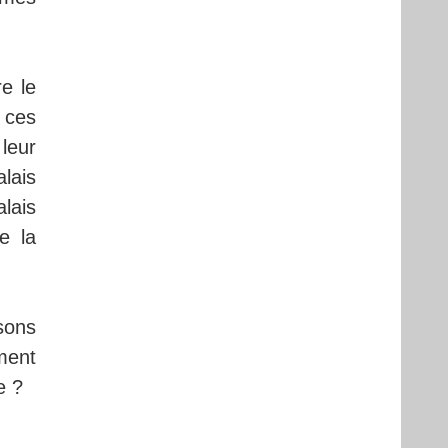
e le
 ces
 leur
lais
lais
e la
sons
ment
e ?