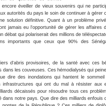
 encore éveiller de vieux souvenirs qui ne partici
aux autorités du pays le soin de continuer à gérer 
une solution définitive. Quant à un problème privé
ont jamais eu l'opportunité de gérer les affaires 
 débat qui polariserait des millions de téléspecta
ns importants que ceux que 90% des Sénéga
lliers d'abris provisoires, de la santé avec ces b
s dans les couveuses. Ces hémodialysés qui peine
Que dire des inondations qui hantent le sommeil
 infrastructures qui ont du mal à résister aux 
illiards décaissés pour résoudre tous ces problè
é dans notre pays. Que dire des milliards enfouis 
s pontes de la République ? Ces milliers de dipl