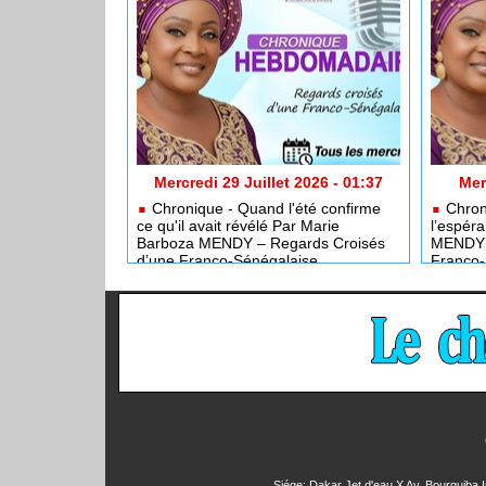
Mercredi 29 Juillet 2026 - 01:37
Mer
Chronique - Quand l'été confirme
Chron
ce qu'il avait révélé Par Marie
l’espér
Barboza MENDY – Regards Croisés
MENDY –
d’une Franco-Sénégalaise
Franco-
Siége: Dakar Jet d'eau X Av. Bourguiba