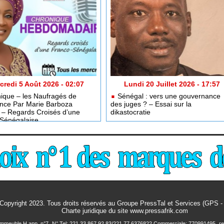
credi 5 Août 2026 - 02:07
Lundi 20 Juillet 2026 - 17:57
ique – les Naufragés de
Sénégal : vers une gouvernance
ance Par Marie Barboza
des juges ? – Essai sur la
 Regards Croisés d’une
dikastocratie
Sénégalaise
Copyright 2023. Tous droits réservés au Groupe PressTal et Services (GPS 
Charte juridique
du site www.pressafrik.com
 Immeuble H app. n°7
N° Tel: 221 33 867 92 83/221 77 6376822 Commerciale: 770991495
r