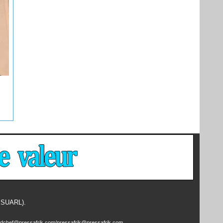
- SUARL).
edchef@pressafrik.com/pressafrik@pressafrik.com