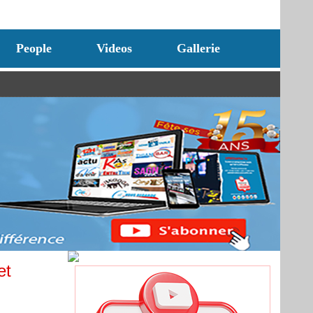
People
Videos
Gallerie
et