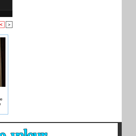
<
>
le
e