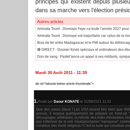
principes qui existent depuis plusi
dans sa marche vers l’élection présid
Autres articles
Aminata Touré : Diomaye Faye «a toute l’année 2027 pour or
Aminata Touré : Diomaye est majoritaire car «plus de la mo
Bras de fer entre Madagascar et le FMI autour du déblocage
🔴​ DIRECT - Dossier fonds spéciaux et ordinateurs des étudi
Don de sang : Pastef lance un appel à ses militants, sympa
Mardi 30 Août 2011 - 11:39
div id="taboola-below-article-thumbnails">
1.
Posté par
Daour KONATE
le 31/08/2011 11:32
Que des voeux pieux ! Les USA savent très bien que WADE 
preuve, il essaye publiquement de prépare un hold-up "
découpages arbitraires, la refonte des listes éléctorales, l
pas s'étonner de le voir s'autoproclamer "vainqueur" comm
complice des chefs religieux ! C'est la suite qui constitue 