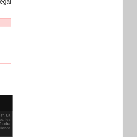
égal
s". La
ec les
 faudra
silence