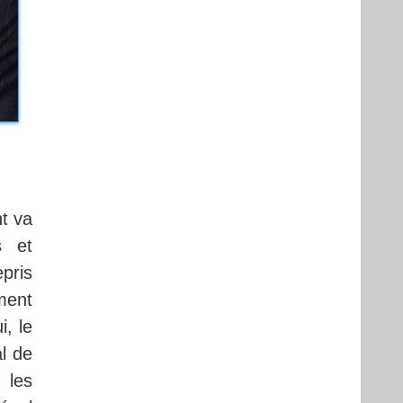
t va
s et
epris
ment
i, le
l de
 les