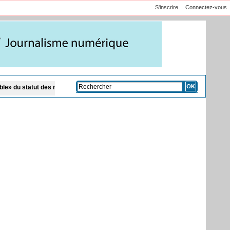
S'inscrire
Connectez-vous
decins
Défaut de redressement, infractions, manquements et faillite : les moti