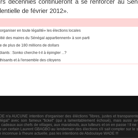
eurs décennies continueront à se renforcer au Sén
entielle de février 2012».
ganiser en toute légalité» les élections locales
itié des maires du Sénégal appartiennent» à son parti
 de plus de 180 millions de dollars
ants : Sonko cherche-t-il à épingler ...?
thisants et à l'ensemble des citoyens
n'a AUCUNE intention d'organiser des éléctions "libres, justes et transparente
légal" avec son fameux "ticket" (qui a lamentablement échoué), mais aussi av
es cadeaux aux chefs de villages, aux marabouts, aux lutteurs et on en passe ! Il ne
e un certain Laurent GBAGBO au lendemain des élections s'il sait compter sur le 
une inconnue à l'heure actuelle, pas les intentions de Abdoulaye WADE !!!