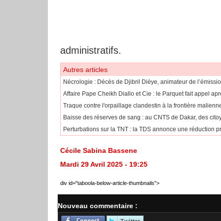
administratifs.
Autres articles
Nécrologie : Décès de Djibril Dièye, animateur de l’émissi
Affaire Pape Cheikh Diallo et Cie : le Parquet fait appel ap
Traque contre l'orpaillage clandestin à la frontière malie
Baisse des réserves de sang : au CNTS de Dakar, des citoy
Perturbations sur la TNT : la TDS annonce une réduction pr
Cécile Sabina Bassene
Mardi 29 Avril 2025 - 19:25
div id="taboola-below-article-thumbnails">
Nouveau commentaire :