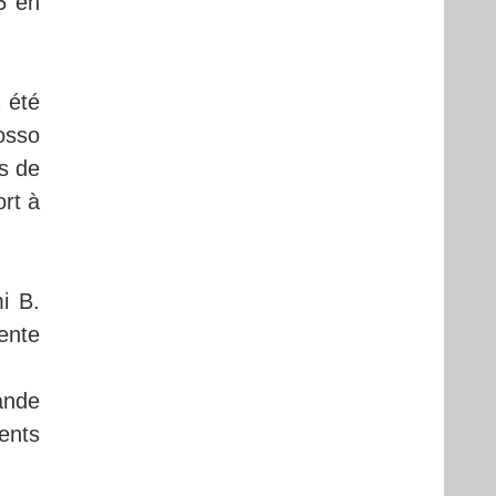
5 en
a été
osso
s de
rt à
i B.
vente
ande
ents