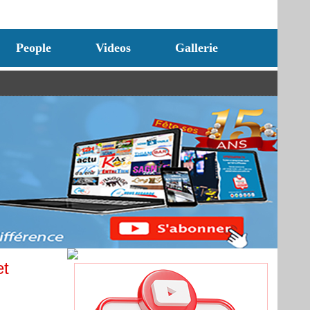
People
Videos
Gallerie
et