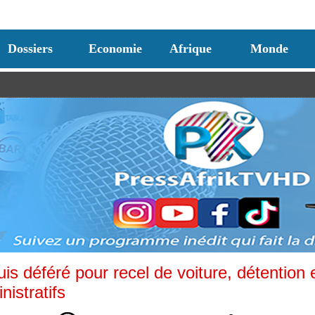
Dossiers
Economie
Afrique
Monde
uis déféré pour recel de voiture, détention 
istratifs