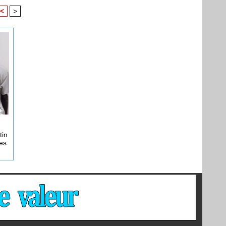
<
>
tin
nes