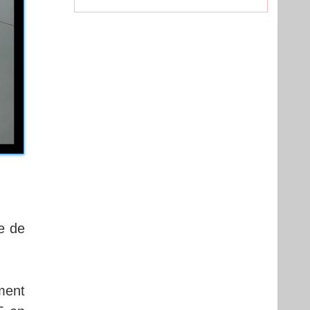
ge de
ement