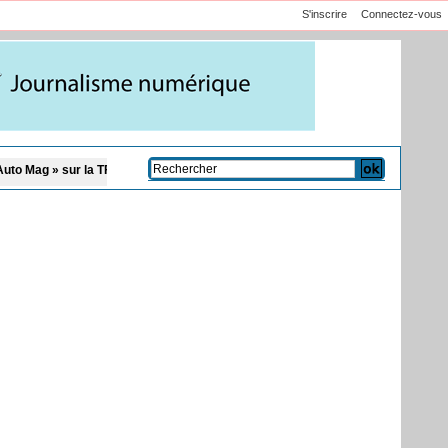
S'inscrire
Connectez-vous
TFM
Affaire Pape Cheikh Diallo et Cie : le Parquet fait appel après le non-lieu