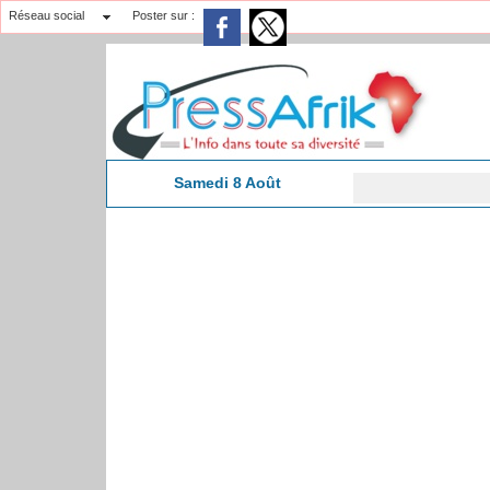
Réseau social
Poster sur :
Samedi 8 Août
Né
9:13