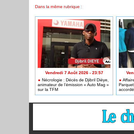
Dans la même rubrique :
Vendredi 7 Août 2026 - 23:57
Ven
Nécrologie : Décès de Djibril Dièye,
Affair
animateur de l’émission « Auto Mag »
Parquet 
sur la TFM
accordé