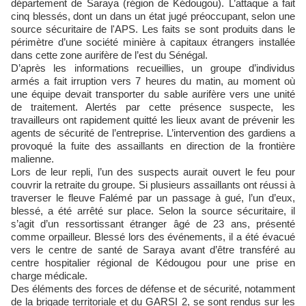
département de Saraya (région de
Kédougou)
. L’attaque a fait
cinq blessés, dont un dans un état jugé préoccupant, selon une
source sécuritaire de l'APS. Les faits se sont produits dans le
périmètre d’une société minière à capitaux étrangers installée
dans cette zone aurifère de l’est du Sénégal.
D’après les informations recueillies, un groupe d’individus
armés a fait irruption vers 7 heures du matin, au moment où
une équipe devait transporter du sable aurifère vers une unité
de traitement. Alertés par cette présence suspecte, les
travailleurs ont rapidement quitté les lieux avant de prévenir les
agents de sécurité de l’entreprise. L’intervention des gardiens a
provoqué la fuite des assaillants en direction de la frontière
malienne.
Lors de leur repli, l’un des suspects aurait ouvert le feu pour
couvrir la retraite du groupe. Si plusieurs assaillants ont réussi à
traverser le fleuve Falémé par un passage à gué, l’un d’eux,
blessé, a été arrêté sur place. Selon la source sécuritaire, il
s’agit d’un ressortissant étranger âgé de 23 ans, présenté
comme orpailleur. Blessé lors des événements, il a été évacué
vers le centre de santé de Saraya avant d’être transféré au
centre hospitalier régional de
Kédougou
pour une prise en
charge médicale.
Des éléments des forces de défense et de sécurité, notamment
de la brigade territoriale et du GARSI 2, se sont rendus sur les