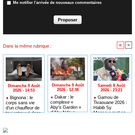
Me notifier l'arrivée de nouveaux commentaires
<
>
Dans la même rubrique :
Dimanche 9 Août
Samedi 8 Août
Dimanche 9 Août
2026 - 12:38
2026 - 23:21
2026 - 14:53
Dakar : le
Gamou de
Bignona : le
complexe «
Tivaouane 2026 :
corps sans vie
Aby’s Garden »
Habib Sy
d’un chauffeur de
d'Aby Ndour
Mansour met en
taxi retrouvé dans
entièrement
garde les
sa chambre
détruit par un
influenceurs
incendie
contre le « folklore
»