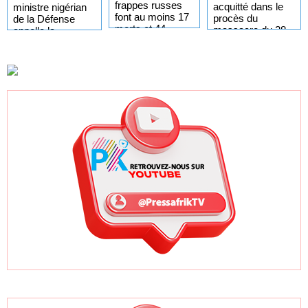
frappes russes
acquitté dans le
ministre nigérian
font au moins 17
procès du
de la Défense
morts et 44
massacre du 28
appelle la
blessés
septembre 2009,
CEDEAO et l’Aes
Bienvenu Lamah
à l’union contre le
promu général de
fléau
brigade