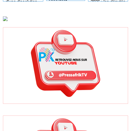
Président
2026 : les députés
d’une dissolution
Diomaye sur
convoqués en
de l’Assemblée
l'organisation des
séance plénière
nationale
élections locales
ce lundi 10 août