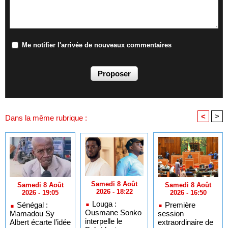
Me notifier l'arrivée de nouveaux commentaires
<
>
Dans la même rubrique :
Samedi 8 Août
Samedi 8 Août
Samedi 8 Août
2026 - 18:22
2026 - 16:50
2026 - 19:05
Louga :
Première
Sénégal :
Ousmane Sonko
session
Mamadou Sy
interpelle le
extraordinaire de
Albert écarte l’idée