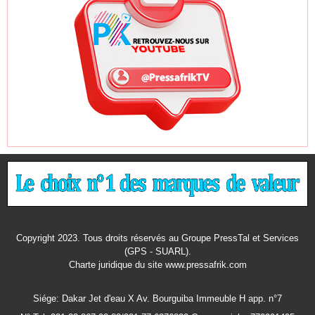
Copyright 2023. Tous droits réservés au Groupe PressTal et Services
(GPS - SUARL).
Charte juridique
du site www.pressafrik.com
Siége: Dakar Jet d'eau X Av. Bourguiba Immeuble H app. n°7