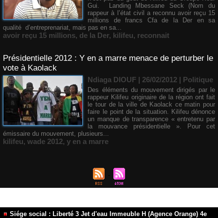
Gui. Landing Mbessane Seck (Nom du
rappeur à l’état civil a reconnu avoir reçu 15
millions de francs Cfa de la Der en sa
qualité d’entreprenariat, mais pas en sa...
avoir reçu 15 millions
,
de la Der
,
kilifeu
,
reconnait
Présidentielle 2012 : Y en a marre menace de perturber le
vote à Kaolack
Ndiaga DIOUF
| 26/02/2012
|
Politique
Des éléments du mouvement dirigés par le
rappeur Kilifeu originaire de la région ont fait
le tour de la ville de Kaolack ce matin pour
faire le point de la situation. Kilifeu dénonce
un manque de transparence « entretenu par
la mouvance présidentielle ». Pour cet
émissaire du mouvement, plusieurs...
kilifeu
,
wade 2012
,
y en a marre
Siége social : Liberté 3 Jet d'eau Immeuble H (Agence Orange) 4e