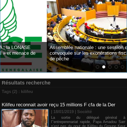
Assemblée nationale : une session extraordinaire
convoquée sur les exonérations fiscales et les licences
de pêche
Résultats recherche
Tags (2) : kilifeu
Kilifeu reconnait avoir reçu 15 millions F cfa de la Der
| 18/01/2019
|
Société
La sortie du délégué général à
l’’entreperenariat rapide, Papa Amadou Sarr
n’est pas du gout de Kilifeu du Groupe Keur