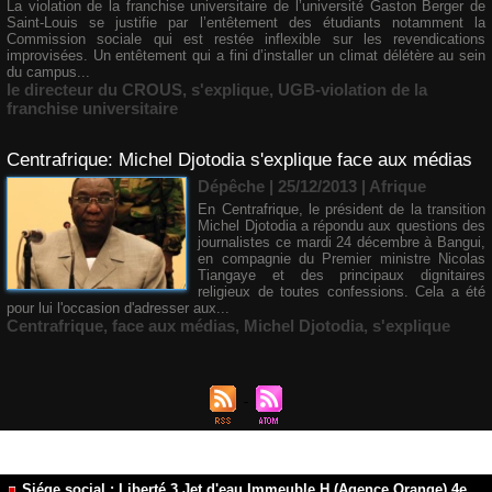
La violation de la franchise universitaire de l’université Gaston Berger de
Saint-Louis se justifie par l’entêtement des étudiants notamment la
Commission sociale qui est restée inflexible sur les revendications
improvisées. Un entêtement qui a fini d’installer un climat délétère au sein
du campus...
le directeur du CROUS
,
s'explique
,
UGB-violation de la
franchise universitaire
Centrafrique: Michel Djotodia s'explique face aux médias
Dépêche | 25/12/2013
|
Afrique
En Centrafrique, le président de la transition
Michel Djotodia a répondu aux questions des
journalistes ce mardi 24 décembre à Bangui,
en compagnie du Premier ministre Nicolas
Tiangaye et des principaux dignitaires
religieux de toutes confessions. Cela a été
pour lui l'occasion d'adresser aux...
Centrafrique
,
face aux médias
,
Michel Djotodia
,
s'explique
Siége social : Liberté 3 Jet d'eau Immeuble H (Agence Orange) 4e