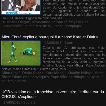
s’est expliqué sur la révocation de
Barthélémy Dias, tête de liste de la coalition
Samm Sa Kaddu, de la liste des députés de
la 15e législature, à cause de sa
condamnation définitive dans l’affaire Ndiaga
Diouf. Ousmane Diagne reste droit dans ses...
Ousmane Diagne
,
Révocation de Barthélémy Dias de
l'Assemblée : le ministre de la Justice
,
s'explique
Aliou Cissé explique pourquoi il a zappé Kara et Diafra
| 24/08/2018
|
Sport
Certains ne s'y attendaient pas, mais
l'homme l'a fait. En effet, Aliou Cissé s'est
complètement séparé des anciens de la
Tanière pour cette deuxième journée des
éliminatoires de la CAN 2019. A compter
Khadim Ndiaye, Kara Mbodji, Pape Alioune
Ndiaye, Mame Biram Diouf, Diafra Sakho, tous...
Aliou Cissé
,
Diafra Sakho
,
Kara Mbodji
,
Khadim Ndiaye
,
Mame
Biram Diouf
,
non convoqués
,
Pape Alioune Ndiaye
,
s'explique
,
sur les joueurs
UGB-violation de la franchise universitaire, le directeur du
CROUS, s'explique
| 27/05/2016
|
Société