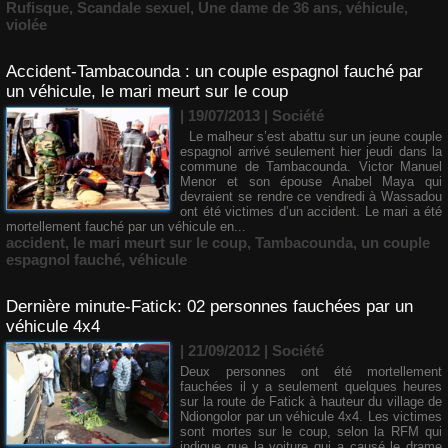
Rufisque
,
Scandale sexuel
,
Une dame de 36 ans
,
véhicule
,
violée
Accident-Tambacounda : un couple espagnol fauché par
un véhicule, le mari meurt sur le coup
| 19/07/2013
|
Société
Le malheur s’est abattu sur un jeune couple
espagnol arrivé seulement hier jeudi dans la
commune de Tambacounda. Victor Manuel
Menor et son épouse Anabel Maya qui
devraient se rendre ce vendredi à Wassadou
ont été victimes d’un accident. Le mari a été
mortellement fauché par un véhicule en...
accident
,
le mari meurt sur le coup
,
Tambacounda
,
un couple
espagnol fauché
,
véhicule
Dernière minute-Fatick: 02 personnes fauchées par un
véhicule 4x4
| 21/09/2012
|
Société
Deux personnes ont été mortellement
fauchées il y a seulement quelques heures
sur la route de Fatick à hauteur du village de
Ndiongolor par un véhicule 4x4. Les victimes
sont mortes sur le coup, selon la RFM qui
indique que la voiture qui a causé le drame