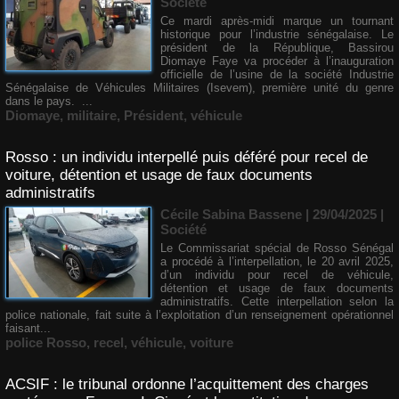
Société
Ce mardi après-midi marque un tournant
historique pour l’industrie sénégalaise. Le
président de la République, Bassirou
Diomaye Faye va procéder à l’inauguration
officielle de l’usine de la société Industrie
Sénégalaise de Véhicules Militaires (Isevem), première unité du genre
dans le pays. ...
Diomaye
,
militaire
,
Président
,
véhicule
Rosso : un individu interpellé puis déféré pour recel de
voiture, détention et usage de faux documents
administratifs
Cécile Sabina Bassene
| 29/04/2025
|
Société
Le Commissariat spécial de Rosso Sénégal
a procédé à l’interpellation, le 20 avril 2025,
d’un individu pour recel de véhicule,
détention et usage de faux documents
administratifs. Cette interpellation selon la
police nationale, fait suite à l’exploitation d’un renseignement opérationnel
faisant...
police Rosso
,
recel
,
véhicule
,
voiture
ACSIF : le tribunal ordonne l’acquittement des charges