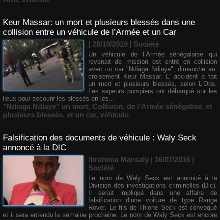
Keur Massar: un mort et plusieurs blessés dans une
collision entre un véhicule de l’Armée et un Car
| 28/10/2019
|
Société
Un véhicule de l’Armée sénégalaise qui
revenait de mission est entré en collision
avec un car "Ndiaga Ndiaye", dimanche au
croisement Keur Massar. L' accident a fait
un mort et plusieurs blessés, selon L'Obs.
Les sapeurs pompiers ont débarqué sur les
lieux pour secourir les blessés en les...
"Ndiaga Ndiaye" un mort
,
Collision
,
de l’Armée sénégalise
,
et
plusieurs blessés
,
et un car
,
véhicule
Falsification des documents de véhicule : Waly Seck
annoncé à la DIC
Ibrahima Mansaly
| 16/07/2016
|
Société
Le nom de Waly Seck est annoncé à la
Division des investigations criminelles (Dic).
Il serait impliqué dans une affaire de
falsification d’une voiture de type Range
Rover. Le fils de Thione Seck est convoqué
et il sera entendu la semaine prochaine. Le nom de Waly Seck est encore