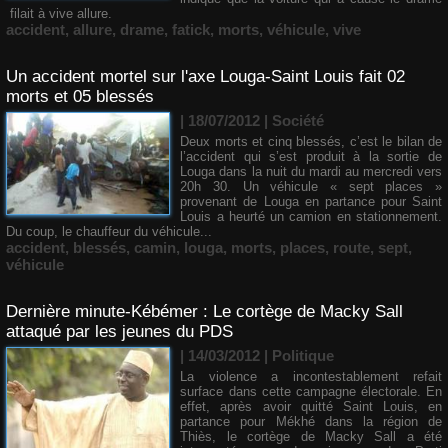
filait à vive allure.
accident
,
allure
,
drame
,
fatick
,
morts
,
véhicule
,
vive
Un accident mortel sur l'axe Louga-Saint Louis fait 02
morts et 05 blessés
| 18/07/2012
|
Société
Deux morts et cinq blessés, c’est le bilan de
l’accident qui s’est produit à la sortie de
Louga dans la nuit du mardi au mercredi vers
20h 30. Un véhicule « sept places »
provenant de Louga en partance pour Saint
Louis a heurté un camion en stationnement.
Du coup, le chauffeur du véhicule...
accident
,
blessés
,
camin
,
louga
,
morts
,
places
,
route
,
sept
,
véhicule
Dernière minute-Kébémer : Le cortège de Macky Sall
attaqué par les jeunes du PDS
| 14/03/2012
|
Politique
La violence a incontestablement refait
surface dans cette campagne électorale. En
effet, après avoir quitté Saint Louis, en
partance pour Mékhé dans la région de
Thiès, le cortège de Macky Sall a été