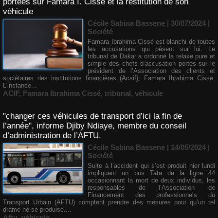
portées sur Famara I. Cissé et la restitution de son
véhicule
Cécile Sabina Bassene
| 30/07/2024
|
Société
Famara Ibrahima Cissé est blanchi de toutes
les accusations qui pèsent sur lui. Le
tribunal de Dakar a ordonné la relaxe pure et
simple des chefs d’accusation portés sur le
président de l’Association des clients et
sociétaires des institutions financières (Acsif), Famara Ibrahima Cissé.
L’instance...
ACIF
,
Famara Ibrahima Cissé
,
tribunal
,
véhicule
"changer ces véhicules de transport d’ici la fin de
l’année", informe Djiby Ndiaye, membre du conseil
d’administration de l’AFTU.
Cécile Sabina Bassene
| 14/05/2024
|
Société
Suite à l’accident qui s’est produit hier lundi
impliquant un bus Tata de la ligne 44
occasionnant la mort de deux individus, les
responsables de l’Association de
Financement des professionnels du
Transport Urbain (AFTU) comptent prendre des mesures pour qu’un tel
drame ne se produise....
Aftu
,
véhicule