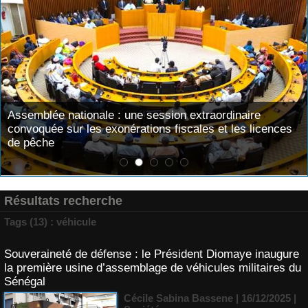
Assemblée nationale : une session extraordinaire
convoquée sur les exonérations fiscales et les licences
de pêche
Résultats recherche
Tags (13) : véhicule
Souveraineté de défense : le Président Diomaye inaugure
la première usine d’assemblage de véhicules militaires du
Sénégal
Cécile Sabina Bassene
| 16/12/2025
|