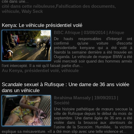
cité dans une...
cité dans cette nébuleuse
,
​Falsification des documents
,
véhicule
,
Waly Seck
Kenya: Le véhicule présidentiel volé
BBC Afrique | 03/09/2014
|
Afrique
De hauts responsables d'Interpol ont
confirmé qu'une voiture d'escorte
présidentielle kenyane qui a été volé à
Nairobi la semaine dernière a été trouvée en
Ouganda. Le véhicule de marque BMW a été
volé mercredi soir quand des hommes armés
l'ont intercepté. Il a nié qu'il faisait partie d'un...
Au Kenya
,
présidentiel volé
,
véhicule
Scandale sexuel à Rufisque : Une dame de 36 ans violée
dans un véhicule
Ibrahima Mansaly
| 19/09/2013
|
Société
Une histoire pathétique de mœurs secoue la
ville de Rufisque depuis le début du mois de
septembre. Une dame âgée de 36 ans a été
violée dans la brousse aux alentours de
l’usine de la Sococim. Humiliée, la victime
explique sa mésaventure. «Il a ôté mon slip avec une telle violence et...