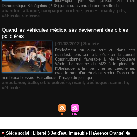
intercepté par des jeunes du Parti
Démocratique Sénégalais (PDS) juste au niveau du centre-ville de...
abandon
,
attaque
,
campagne
,
cortège
,
jeunes
,
macky
,
pds
,
véhicule
,
violence
Quand les véhicules médicalisés deviennent des cibles
policières
| 01/02/2012
|
Société
Décidément on aura tout vu dans ces
manifestations contre la décision du conseil
Constitutionnel favorable à Me Abdoulaye
Wade. La marche du M23 à la place de
l’Obélisque a fini par virer au cauchemar,
avec la mort d’un étudiant Modou Diop et de
nombreux blessés. Par ailleurs, l’image du jour, qui...
ambulance
,
balle
,
cible policière
,
manif
,
obélisque
,
samu
,
tir
,
véhicule
Siége social : Liberté 3 Jet d'eau Immeuble H (Agence Orange) 4e