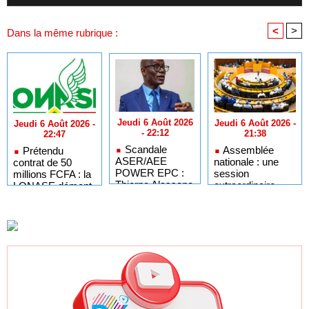
<
>
Dans la même rubrique :
Jeudi 6 Août 2026
Jeudi 6 Août 2026 -
Jeudi 6 Août 2026 -
- 22:12
21:38
22:47
Scandale
Assemblée
Prétendu
ASER/AEE
nationale : une
contrat de 50
POWER EPC :
session
millions FCFA : la
Thierno Alassane
extraordinaire
LONASE dément
Sall accuse les
convoquée sur
tout lien avec «
députés de
les exonérations
Fénial Digital » et
Pastef de «
fiscales et les
menace de
duplicité »
licences de pêche
poursuites