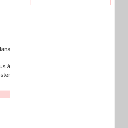
dans
us à
ster