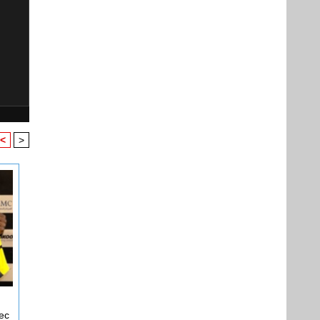
<
>
ec