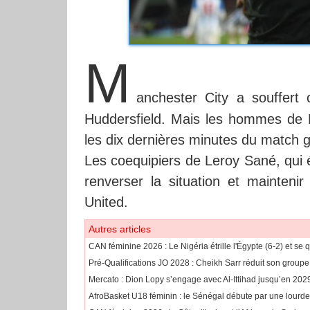
M
anchester City a souffert
Huddersfield. Mais les hommes de P
les dix dernières minutes du match g
Les coequipiers de Leroy Sané, qui 
renverser la situation et mainteni
United.
Autres articles
CAN féminine 2026 : Le Nigéria étrille l'Égypte (6-2) et se q
Pré-Qualifications JO 2028 : Cheikh Sarr réduit son group
Mercato : Dion Lopy s’engage avec Al-Ittihad jusqu’en 202
AfroBasket U18 féminin : le Sénégal débute par une lourd