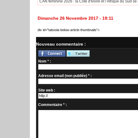
CAN féminine 2026 : la Côte d'Ivoire et l’Afrique du Sud se q
Dimanche 26 Novembre 2017 - 19:11
div id="taboola-below-article-thumbnails">
Nouveau commentaire :
Nom * :
Adresse email (non publiée) * :
Site web :
Commentaire * :