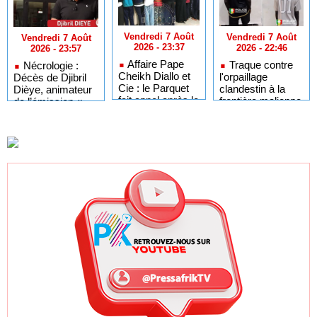
Vendredi 7 Août
Vendredi 7 Août
Vendredi 7 Août
2026 - 23:37
2026 - 22:46
2026 - 23:57
Affaire Pape
Traque contre
Nécrologie :
Cheikh Diallo et
l'orpaillage
Décès de Djibril
Cie : le Parquet
clandestin à la
Dièye, animateur
fait appel après le
frontière malienne
de l’émission «
non-lieu accordé
: 97 personnes
Auto Mag » sur la
à 28 inculpés
interpellées à
TFM
Fadougou