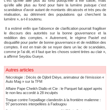
c'est qu'elle aille plus au fond puisqu’elle a été saisie, mais
qu'elle aille plus au fond pour faire la lumière puisque c'est
scandaleux d'avoir autant de montants décaissés et très peu de
réalisation, au détriment des populations qui cherchent la
lumière », a-t-il soutenu.
Il a estimé enfin que l’absence de clarification pourrait fragiliser
le discours des autorités sur la bonne gouvernance et la
reddition des comptes. « Autrement, le régime Pastef est
disqualifié pour parler de bonne gouvernance et de reddition des
comptes. Il est en train de se noyer dans un lac de scandales,
comme je l'ai dit, et il faut que les choses soient tirées au clair »,
a affirmé Seydou Gueye.
Autres articles
Nécrologie : Décès de Djibril Dièye, animateur de l’émission «
Auto Mag » sur la TFM
Affaire Pape Cheikh Diallo et Cie : le Parquet fait appel après
le non-lieu accordé à 28 inculpés
Traque contre l'orpaillage clandestin à la frontière malienne :
97 personnes interpellées à Fadougou