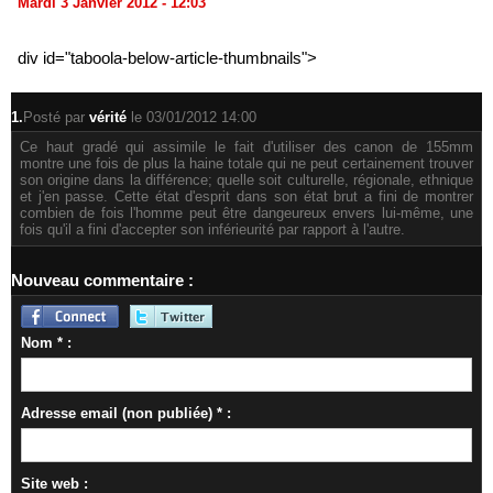
Mardi 3 Janvier 2012 - 12:03
div id="taboola-below-article-thumbnails">
1.
Posté par
vérité
le 03/01/2012 14:00
Ce haut gradé qui assimile le fait d'utiliser des canon de 155mm
montre une fois de plus la haine totale qui ne peut certainement trouver
son origine dans la différence; quelle soit culturelle, régionale, ethnique
et j'en passe. Cette état d'esprit dans son état brut a fini de montrer
combien de fois l'homme peut être dangeureux envers lui-même, une
fois qu'il a fini d'accepter son inférieurité par rapport à l'autre.
Nouveau commentaire :
Nom * :
Adresse email (non publiée) * :
Site web :