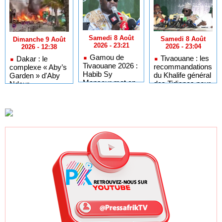
Samedi 8 Août
Samedi 8 Août
Dimanche 9 Août
2026 - 23:21
2026 - 23:04
2026 - 12:38
Gamou de
Tivaouane : les
Dakar : le
Tivaouane 2026 :
recommandations
complexe « Aby’s
Habib Sy
du Khalife général
Garden » d'Aby
Mansour met en
des Tidianes pour
Ndour
garde les
le Gamou 2026
entièrement
influenceurs
détruit par un
contre le «
incendie
folklore »