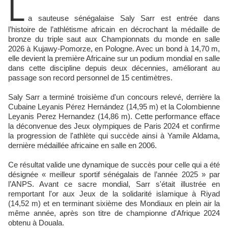
L
a sauteuse sénégalaise Saly Sarr est entrée dans
l’histoire de l’athlétisme africain en décrochant la médaille de
bronze du triple saut aux Championnats du monde en salle
2026 à Kujawy-Pomorze, en Pologne. Avec un bond à 14,70 m,
elle devient la première Africaine sur un podium mondial en salle
dans cette discipline depuis deux décennies, améliorant au
passage son record personnel de 15 centimètres.
Saly Sarr a terminé troisième d'un concours relevé, derrière la
Cubaine Leyanis Pérez Hernández (14,95 m) et la Colombienne
Leyanis Perez Hernandez (14,86 m). Cette performance efface
la déconvenue des Jeux olympiques de Paris 2024 et confirme
la progression de l'athlète qui succède ainsi à Yamile Aldama,
dernière médaillée africaine en salle en 2006.
Ce résultat valide une dynamique de succès pour celle qui a été
désignée « meilleur sportif sénégalais de l’année 2025 » par
l’ANPS. Avant ce sacre mondial, Sarr s'était illustrée en
remportant l'or aux Jeux de la solidarité islamique à Riyad
(14,52 m) et en terminant sixième des Mondiaux en plein air la
même année, après son titre de championne d'Afrique 2024
obtenu à Douala.