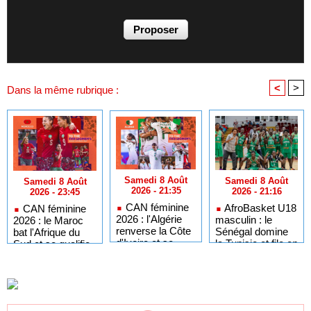
<
>
Dans la même rubrique :
Samedi 8 Août
Samedi 8 Août
Samedi 8 Août
2026 - 21:35
2026 - 21:16
2026 - 23:45
CAN féminine
AfroBasket U18
CAN féminine
2026 : l'Algérie
masculin : le
2026 : le Maroc
renverse la Côte
Sénégal domine
bat l'Afrique du
d'Ivoire et se
la Tunisie et file en
Sud et se qualifie
qualifie pour les
quarts de finale
pour les demi-
demi-finales
finales