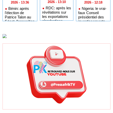
2026 - 13:10
2026 - 12:18
2026 - 13:36
RDC: après les
Nigeria: le vrai-
Bénin: après
révélations sur
faux Conseil
l’élection de
les exportations
présidentiel des
Patrice Talon au
clandestines
investissements
Sénat, l’opposition
d’uranium,
étrangers a pu
appelle à la
Kinshasa
agir grâce à des
restauration du
annonce une
défaillances et
«pluralisme»
campagne de
collusions, selon
vérification
un rapport