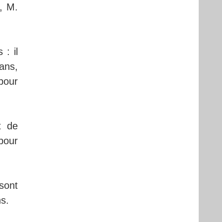
, M.
 : il
ans,
pour
t de
pour
sont
ns.