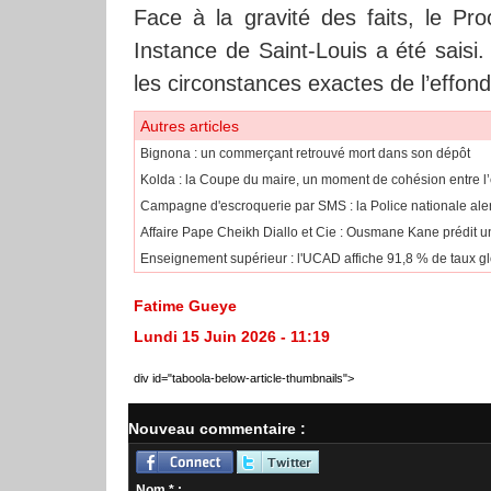
Face à la gravité des faits, le Pr
Instance de Saint-Louis a été saisi
les circonstances exactes de l’effond
Autres articles
Bignona : un commerçant retrouvé mort dans son dépôt
Kolda : la Coupe du maire, un moment de cohésion entre l’
Campagne d'escroquerie par SMS : la Police nationale aler
Affaire Pape Cheikh Diallo et Cie : Ousmane Kane prédit une
Enseignement supérieur : l'UCAD affiche 91,8 % de taux gl
Fatime Gueye
Lundi 15 Juin 2026 - 11:19
div id="taboola-below-article-thumbnails">
Nouveau commentaire :
Nom * :