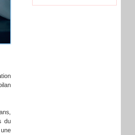
tion
ilan
ans,
s du
 une