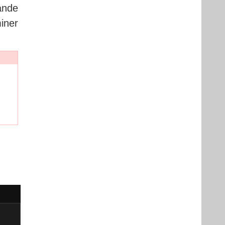
ande
iner