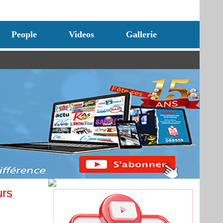
People
Videos
Gallerie
urs