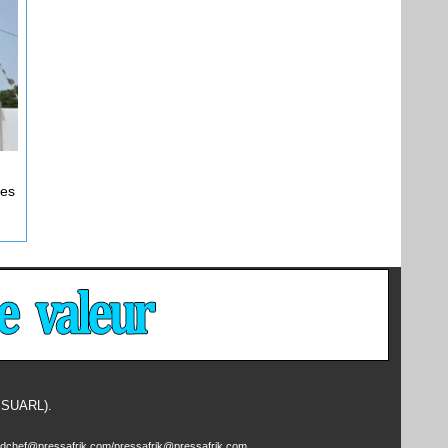
hes
- SUARL).
edchef@pressafrik.com/pressafrik@pressafrik.com