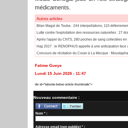
médicaments.
Autres articles
Bilan Magal de Touba : 244 interpellations, 110 déferremen
Lutte contre l'exploitation des ressources naturelles : 27 d
Après l'appel du CNTS, 280 poches de sang collectées en
Hajj 2027 : le RENOPHUS appelle à une anticipation face
Concours de récitation du Coran à La Mecque : Moustapha 
Fatime Gueye
Lundi 15 Juin 2026 - 11:47
div id="taboola-below-article-thumbnails">
Nouveau commentaire :
Nom * :
Adresse email (non publiée) * :