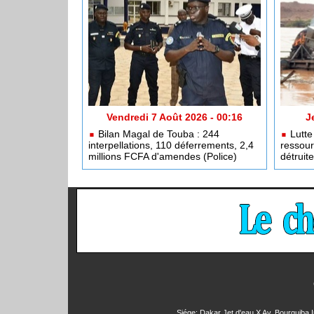
Vendredi 7 Août 2026 - 00:16
J
Bilan Magal de Touba : 244
Lutte 
interpellations, 110 déferrements, 2,4
ressour
millions FCFA d'amendes (Police)
détruit
Siége: Dakar Jet d'eau X Av. Bourguiba