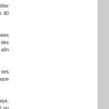
ifier
e 90
sées
 des
 afin
 ses
haque
ays,
l en