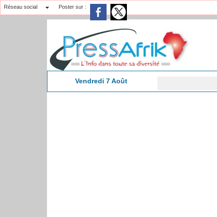
Réseau social
Poster sur :
Vendredi 7 Août
Don 
6:06