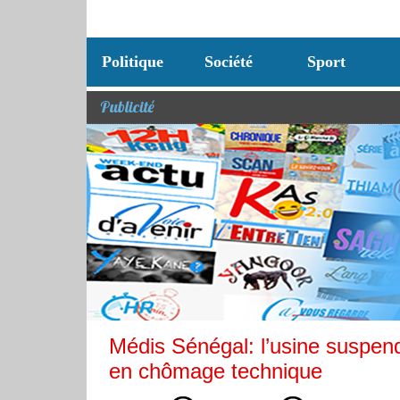
Politique
Société
Sport
Publicité
Médis Sénégal: l’usine suspend 
en chômage technique