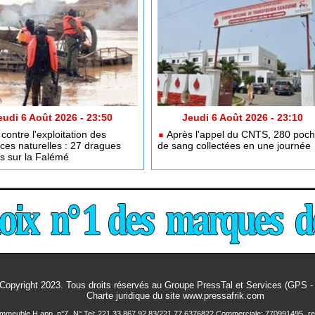
eudi 6 Août 2026 - 23:50
Jeudi 6 Août 2026 - 23:10
contre l'exploitation des
Après l'appel du CNTS, 280 poc
ces naturelles : 27 dragues
de sang collectées en une journée
es sur la Falémé
Copyright 2023. Tous droits réservés au Groupe PressTal et Services (GPS 
Charte juridique
du site www.pressafrik.com
 Immeuble H app. n°7
N° Tel: 221 33 867 92 83/221 77 6376822 Commerciale: 770991495
r