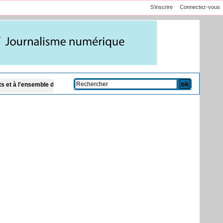
S'inscrire
Connectez-vous
 des citoyens
Code de la famille et présence des cadis : Dar Al Istiqaamah pl