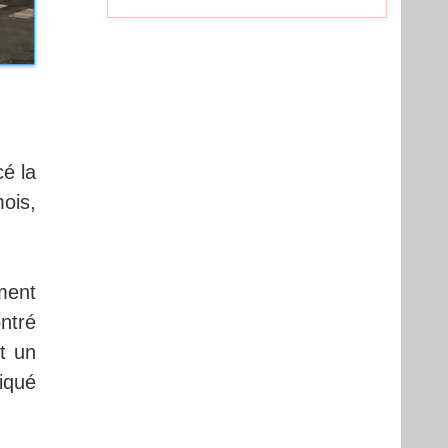
cé la
ois,
ment
ntré
t un
iqué