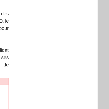
 des
Et le
pour
didat
 ses
s de