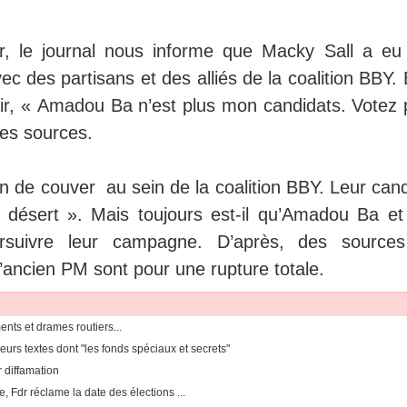
r, le journal nous informe que Macky Sall a eu
c des partisans et des alliés de la coalition BBY. 
lair, « Amadou Ba n’est plus mon candidats. Votez 
es sources.
in de couver au sein de la coalition BBY. Leur can
« désert ». Mais toujours est-il qu’Amadou Ba et
ursuivre leur campagne. D’après, des source
l’ancien PM sont pour une rupture totale.
ents et drames routiers...
eurs textes dont "les fonds spéciaux et secrets"
r diffamation
, Fdr réclame la date des élections ...