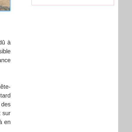
dû à
ible
ance
tête-
tard
 des
t sur
à en