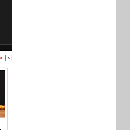
<
>
o