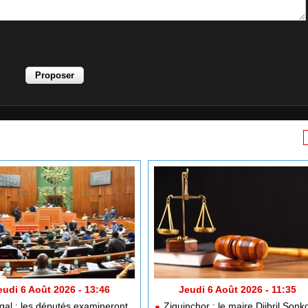
eudi 6 Août 2026 - 13:46
Jeudi 6 Août 2026 - 11:35
al : les députés examineront
Ziguinchor : le maire Djibril Sonk