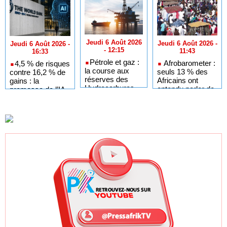
Jeudi 6 Août 2026
Jeudi 6 Août 2026 -
Jeudi 6 Août 2026 -
- 12:15
11:43
16:33
​Pétrole et gaz :
Afrobarometer :
​4,5 % de risques
la course aux
seuls 13 % des
contre 16,2 % de
réserves des
Africains ont
gains : la
Hydrocarbures
entendu parler de
promesse de l’IA
relancée en
la ZLECAf
pour les pays en
Afrique de
développement
l'Ouest
selon la Banque
mondiale