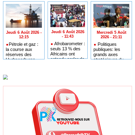
Jeudi 6 Août 2026
Mercredi 5 Août
Jeudi 6 Août 2026 -
- 11:43
2026 - 21:11
12:15
Afrobarometer :
Politiques
​Pétrole et gaz :
seuls 13 % des
publiques: les
la course aux
Africains ont
grands axes
réserves des
entendu parler de
stratégiques du
Hydrocarbures
la ZLECAf
Forum de
relancée en
l'entrepreneuriat
Afrique de l'Ouest
et de l'emploi
2026