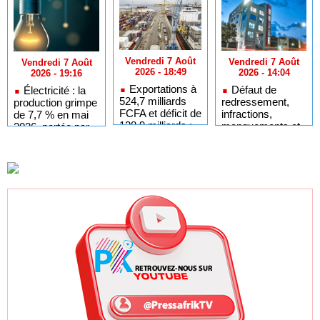
Vendredi 7 Août
Vendredi 7 Août
Vendredi 7 Août
2026 - 18:49
2026 - 14:04
2026 - 19:16
Exportations à
Défaut de
Électricité : la
524,7 milliards
redressement,
production grimpe
FCFA et déficit de
infractions,
de 7,7 % en mai
128,9 milliards :
manquements et
2026, portée par
L’analyse chiffrée
faillite : les motifs
les achats tiers
des échanges du
de la radiation de
Sénégal en juin
LOCAFRIQUE de
2026
la liste des
établissements
financiers