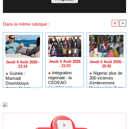
<
>
Dans la même rubrique :
Jeudi 6 Août 2026
Jeudi 6 Août 2026 -
Jeudi 6 Août 2026 -
- 21:53
20:42
23:14
Intégration
Nigeria: plus de
Guinée :
régionale : la
300 victimes
Mamadi
CEDEAO
d'enlèvement
Doumbouya
accélère son
libérées lors d'une
donne de ses
processus pour
opération de
nouvelles depuis
l'obtention du
sauvetage
son lieu de
Sceau de l’Équité
majeure
vacances
de Genre