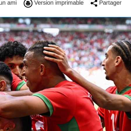
un ami
Version imprimable
Partager