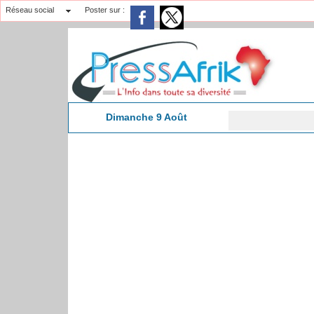
Réseau social
Poster sur :
Dimanche 9 Août
​E
9:37