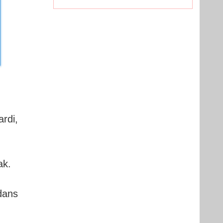
rdi,
ak.
dans