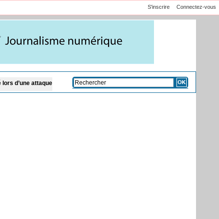
S'inscrire
Connectez-vous
e des ADF dans l’Ituri
CAN féminine 2026 : le Maroc bat l'Afrique du Sud et se 