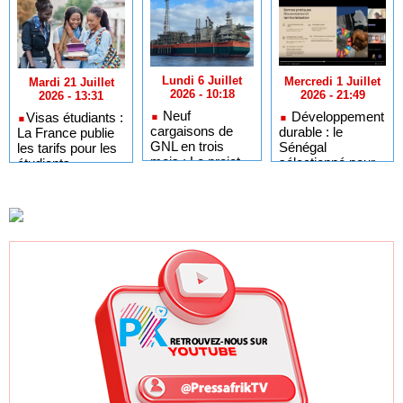
Lundi 6 Juillet
Mercredi 1 Juillet
Mardi 21 Juillet
2026 - 10:18
2026 - 21:49
2026 - 13:31
Neuf
Développement
​Visas étudiants :
cargaisons de
durable : le
La France publie
GNL en trois
Sénégal
les tarifs pour les
mois : Le projet
sélectionné pour
étudiants
GTA en pleine
l'Africa Day à
sénégalais et
accélération
New York grâce à
autres candidats
après un premier
ses bonnes
africains
trimestre record
pratiques sur les
ODD