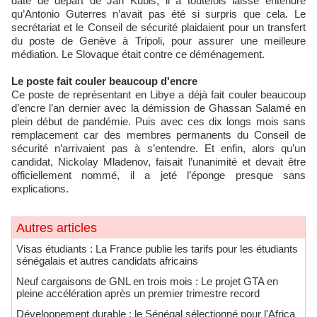
date de départ de Jan Kubis, il a toutefois laissé entendre
qu’Antonio Guterres n’avait pas été si surpris que cela. Le
secrétariat et le Conseil de sécurité plaidaient pour un transfert
du poste de Genève à Tripoli, pour assurer une meilleure
médiation. Le Slovaque était contre ce déménagement.
Le poste fait couler beaucoup d'encre
Ce poste de représentant en Libye a déjà fait couler beaucoup
d’encre l’an dernier avec la démission de Ghassan Salamé en
plein début de pandémie. Puis avec ces dix longs mois sans
remplacement car des membres permanents du Conseil de
sécurité n’arrivaient pas à s’entendre. Et enfin, alors qu’un
candidat, Nickolay Mladenov, faisait l’unanimité et devait être
officiellement nommé, il a jeté l’éponge presque sans
explications.
Autres articles
​Visas étudiants : La France publie les tarifs pour les étudiants
sénégalais et autres candidats africains
Neuf cargaisons de GNL en trois mois : Le projet GTA en
pleine accélération après un premier trimestre record
Développement durable : le Sénégal sélectionné pour l'Africa