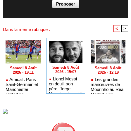
<
>
Dans la même rubrique :
Samedi 8 Août
Samedi 8 Août
Samedi 8 Août
2026 - 15:07
2026 - 12:19
2026 - 19:11
Lionel Messi
Les grandes
Amical : Paris
en deuil: son
manœuvres de
Saint-Germain et
père, Jorge
Mourinho au Real
Manchester
Messi, est mort à
Madrid, une
United se
68 ans
pépite du Barça
neutralisent (1-1),
en partance vers
Ibrahima Mbaye
l’Arabie saoudite
buteur