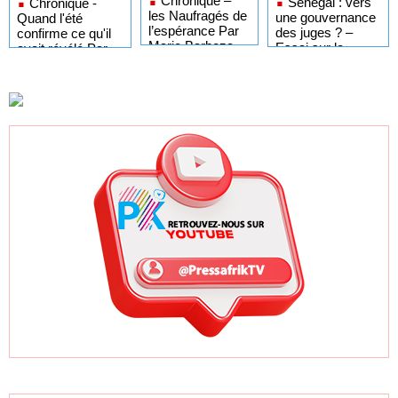
Chronique –
Sénégal : vers
Chronique -
les Naufragés de
une gouvernance
Quand l'été
l’espérance Par
des juges ? –
confirme ce qu'il
Marie Barboza
Essai sur la
avait révélé Par
MENDY –
dikastocratie
Marie Barboza
Regards Croisés
MENDY –
d’une Franco-
Regards Croisés
Sénégalaise
d’une Franco-
Sénégalaise