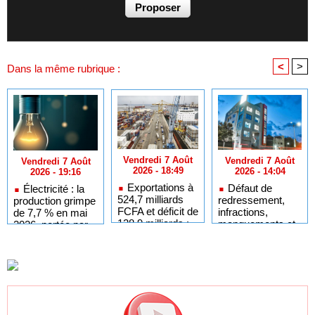
<
>
Dans la même rubrique :
Vendredi 7 Août
Vendredi 7 Août
Vendredi 7 Août
2026 - 18:49
2026 - 14:04
2026 - 19:16
Exportations à
Défaut de
Électricité : la
524,7 milliards
redressement,
production grimpe
FCFA et déficit de
infractions,
de 7,7 % en mai
128,9 milliards :
manquements et
2026, portée par
L’analyse chiffrée
faillite : les motifs
les achats tiers
des échanges du
de la radiation de
Sénégal en juin
LOCAFRIQUE de
2026
la liste des
établissements
financiers