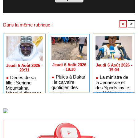
<
>
Dans la même rubrique :
Jeudi 6 Août 2026
Jeudi 6 Août 2026 -
Jeudi 6 Août 2026 -
- 19:30
19:04
20:31
Pluies à Dakar
La ministre de
Décès de sa
: le calvaire
la Jeunesse et
fille : Serigne
quotidien des
des Sports invite
Mountakha
riverains,
les fédérations en
Mbacké dispense
usagers et
fin de mandat à
les déplacements
commerçants
organiser leurs
à Touba pour les
AG électives
condoléances