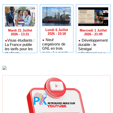
Lundi 6 Juillet
Mercredi 1 Juillet
Mardi 21 Juillet
2026 - 10:18
2026 - 21:49
2026 - 13:31
Neuf
Développement
​Visas étudiants :
cargaisons de
durable : le
La France publie
GNL en trois
Sénégal
les tarifs pour les
mois : Le projet
sélectionné pour
étudiants
GTA en pleine
l'Africa Day à
sénégalais et
accélération
New York grâce à
autres candidats
après un premier
ses bonnes
africains
trimestre record
pratiques sur les
ODD