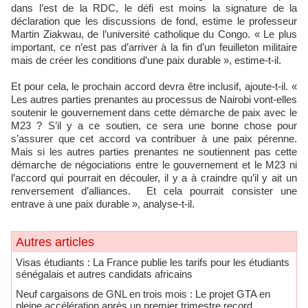
dans l’est de la RDC, le défi est moins la signature de la
déclaration que les discussions de fond, estime le professeur
Martin Ziakwau, de l’université catholique du Congo. « Le plus
important, ce n’est pas d’arriver à la fin d’un feuilleton militaire
mais de créer les conditions d’une paix durable », estime-t-il.
Et pour cela, le prochain accord devra être inclusif, ajoute-t-il. «
Les autres parties prenantes au processus de Nairobi vont-elles
soutenir le gouvernement dans cette démarche de paix avec le
M23 ? S’il y a ce soutien, ce sera une bonne chose pour
s’assurer que cet accord va contribuer à une paix pérenne.
Mais si les autres parties prenantes ne soutiennent pas cette
démarche de négociations entre le gouvernement et le M23 ni
l’accord qui pourrait en découler, il y a à craindre qu’il y ait un
renversement d’alliances. Et cela pourrait consister une
entrave à une paix durable », analyse-t-il.
Autres articles
​Visas étudiants : La France publie les tarifs pour les étudiants
sénégalais et autres candidats africains
Neuf cargaisons de GNL en trois mois : Le projet GTA en
pleine accélération après un premier trimestre record