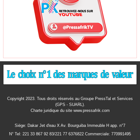
Copyright 2023. Tous droits réservés au Groupe PressTal et Services
(GPS - SUARL).
Charte juridique
du site www.pressafrik.com
Siége: Dakar Jet d'eau X Av. Bourguiba Immeuble H app. n°7
N° Tel: 221 33 867 92 83/221 77 6376822 Commerciale: 770991495