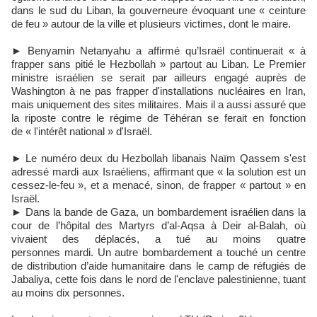
dans le sud du Liban, la gouverneure évoquant une « ceinture
de feu » autour de la ville et plusieurs victimes, dont le maire.
► Benyamin Netanyahu a affirmé qu’Israël continuerait « à
frapper sans pitié le Hezbollah » partout au Liban. Le Premier
ministre israélien se serait par ailleurs engagé auprès de
Washington à ne pas frapper d'installations nucléaires en Iran,
mais uniquement des sites militaires. Mais il a aussi assuré que
la riposte contre le régime de Téhéran se ferait en fonction
de « l'intérêt national » d'Israël.
► Le numéro deux du Hezbollah libanais Naïm Qassem s'est
adressé mardi aux Israéliens, affirmant que « la solution est un
cessez-le-feu », et a menacé, sinon, de frapper « partout » en
Israël.
► Dans la bande de Gaza, un bombardement israélien dans la
cour de l’hôpital des Martyrs d’al-Aqsa à Deir al-Balah, où
vivaient des déplacés, a tué au moins quatre
personnes mardi. Un autre bombardement a touché un centre
de distribution d’aide humanitaire dans le camp de réfugiés de
Jabaliya, cette fois dans le nord de l'enclave palestinienne, tuant
au moins dix personnes.