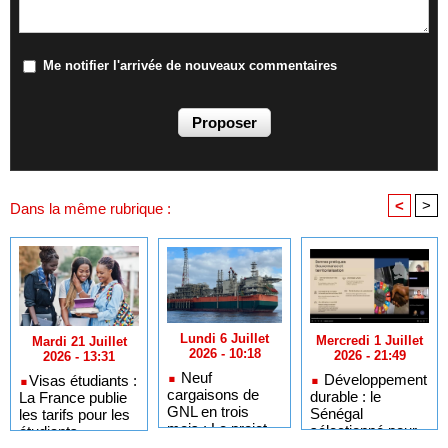
Me notifier l'arrivée de nouveaux commentaires
<
>
Dans la même rubrique :
Lundi 6 Juillet
Mercredi 1 Juillet
Mardi 21 Juillet
2026 - 10:18
2026 - 21:49
2026 - 13:31
Neuf
Développement
​Visas étudiants :
cargaisons de
durable : le
La France publie
GNL en trois
Sénégal
les tarifs pour les
mois : Le projet
sélectionné pour
étudiants
GTA en pleine
l'Africa Day à