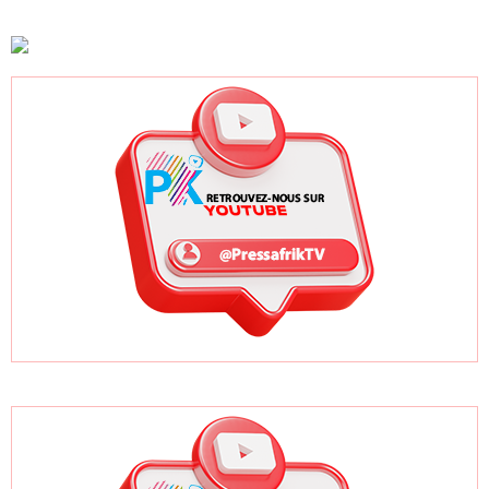
sénégalais et
accélération
New York grâce à
autres candidats
après un premier
ses bonnes
africains
trimestre record
pratiques sur les
ODD