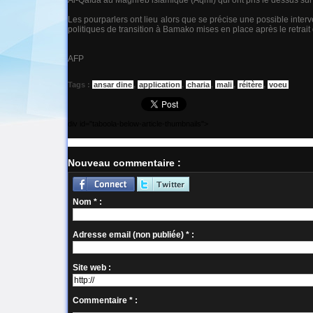
Al-Qaïda au Maghreb islamique (Aqmi) qui ont pris le dessus sur 
Les pourparlers ont lieu alors que se précise une possible inte
politiques de transition à Bamako mises en place après le retrait
AFP
Tags
:
ansar dine
,
application
,
charia
,
mali
,
réitère
,
voeu
div id="taboola-below-article-thumbnails">
Nouveau commentaire :
Nom * :
Adresse email (non publiée) * :
Site web :
Commentaire * :