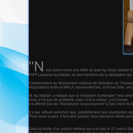
"N
ous avons remis une lettre de Iyad Ag Ghaly (leader d
l'AFP Laabasa Ag Intallah, un des membres de la délégation qui 
Contrairement au Mouvement national de libération de l'Azawad
négociations entre le MNLA, mouvement laïc, et Ansar Dine, ont
M. Ag Intallah a indiqué que la médiation buirkinabé "veut ar
nous, il n'y pas de problème, mais c'est la charia", a-t-il insisté.
Il a affirmé que les "discussions se poursuivent" à Gao (nord du
Il a par ailleurs annoncé que, parallèlement aux pourparlers q
"Pour avoir la paix, il faut aller partout. Nous pensons même qu'o
Dans la foulée d'un putsch militaire qui a eu lieu le 22 mars à 