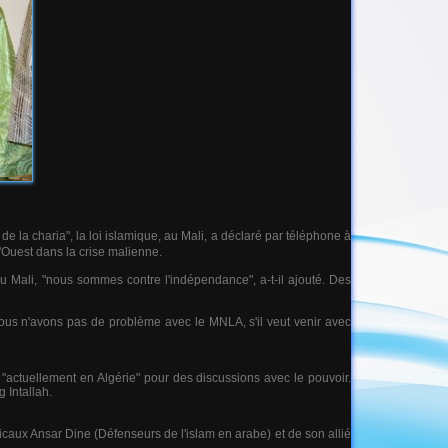
 la charia", la loi islamique, au Mali, a déclaré par téléphone à
'Ouest dans la crise malienne.
 Mali, "nous sommes contre l'indépendance", a-t-il ajouté. Des
ous n'avons pas de problème avec le MNLA, s'il veut venir avec
"actuellement en Algérie" pour des discussions avec le pouvoir.
 Intallah.
icaux Ansar Dine (Défenseurs de l'islam en arabe) et de son allié