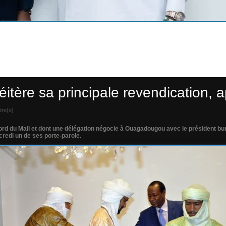
éitère sa principale revendication, a
re(s)
ord du Mali et dont une délégation négocie à Ouagadougou avec le président bur
rcredi un de ses porte-parole.