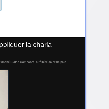
ppliquer la charia
kinabé Blaise Compaoré, a réitéré sa principale