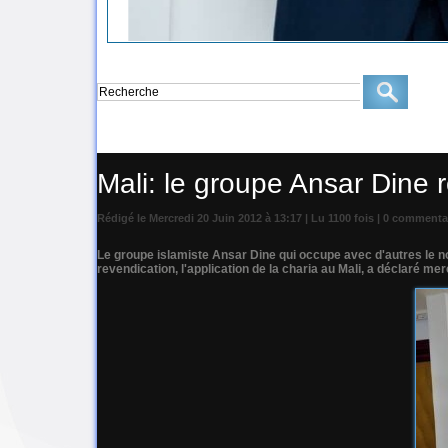
Accueil
>
Crise Malienne
Mali: le groupe Ansar Dine r
Rédigé le Mercredi 20 Juin 2012 à 13:17 | Lu 1100 fois |
0
commentai
Le groupe islamiste Ansar Dine qui occupe avec d'autres le n
revendication, l'application de la charia au Mali, a déclaré me