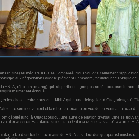
'Ansar Dine) au médiateur Blaise Compaoré. Nous voulons seulement l'application de
participe aux négociations avec le président Compaoré, médiateur de l'Afrique de l
 (MNLA, rébellion touareg) qui fait partie des groupes armés occupant le nord du
 jusqu'à maintenant échoué.
ranger les choses entre nous et le MNLA qui a une délégation à Ouagadougou". "N
 Mali) entre son mouvement et la rébellion touareg en vue de parvenir à un accord.
ui ont débuté lundi à Ouagadougou, une autre délégation d'Ansar Dine se trouvait 
n va aller aussi en Mauritanie, et même au Qatar si c'est nécessaire", a affirmé M. Ag
Bamako, le Nord est tombé aux mains du MNLA et surtout des groupes islamistes rad