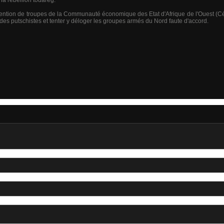
la rébellion touareg.
rvention de troupes de la Communauté économique des Etat d'Afrique de l'Ouest (Cé
 des putschistes et tenter y déloger les groupes armés du Nord faute d'accord.