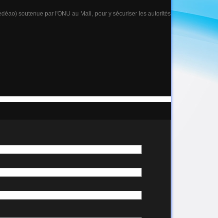
déao) soutenue par l'ONU au Mali, pour y sécuriser les autorités