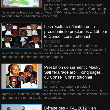
-
30/03/2012
Même s’ils sont provisoires, les résultats
livrés le 27 mars dernier par la Commission
Nationale de Recensement du Vote (CNRV) et qui ont classé Macky Sall
vainqueur face à Abdoulaye Wade sont...
Les résultats définitifs de la
présidentielle proclamés à 15h par
le Conseil constitutionnel
-
30/03/2012
Le Conseil constitutionnel procède, ce
vendredi à 15h à son siège aux Almadies, à
la proclamation définitive des résultats du deuxième tour de l’élection
présidentielle de dimanche dernier, a appris...
Prestation de serment : Macky
Sall fera face aux « cinq sages »
du Conseil Constitutionnel
-
28/03/2012
Le face à face entre le président
nouvellement élu, Macky Sall et les cinq «
sages » du Conseil Constitutionnel lors de sa prestation de serment illustre
bien que la vie est un grenier de surprises....
Défaite des « FAL 2012 » en