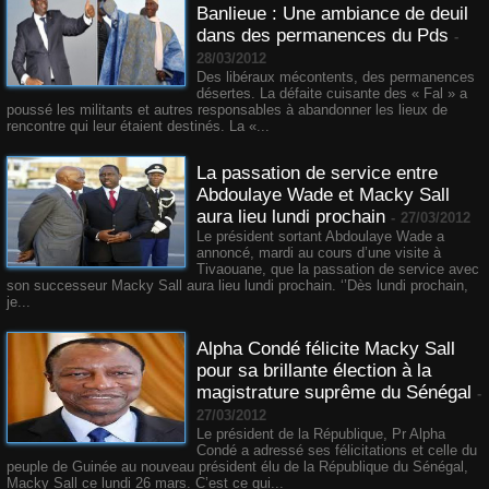
Banlieue : Une ambiance de deuil
dans des permanences du Pds
-
28/03/2012
Des libéraux mécontents, des permanences
désertes. La défaite cuisante des « Fal » a
poussé les militants et autres responsables à abandonner les lieux de
rencontre qui leur étaient destinés. La «...
La passation de service entre
Abdoulaye Wade et Macky Sall
aura lieu lundi prochain
-
27/03/2012
Le président sortant Abdoulaye Wade a
annoncé, mardi au cours d’une visite à
Tivaouane, que la passation de service avec
son successeur Macky Sall aura lieu lundi prochain. ‘’Dès lundi prochain,
je...
Alpha Condé félicite Macky Sall
pour sa brillante élection à la
magistrature suprême du Sénégal
-
27/03/2012
Le président de la République, Pr Alpha
Condé a adressé ses félicitations et celle du
peuple de Guinée au nouveau président élu de la République du Sénégal,
Macky Sall ce lundi 26 mars. C’est ce qui...