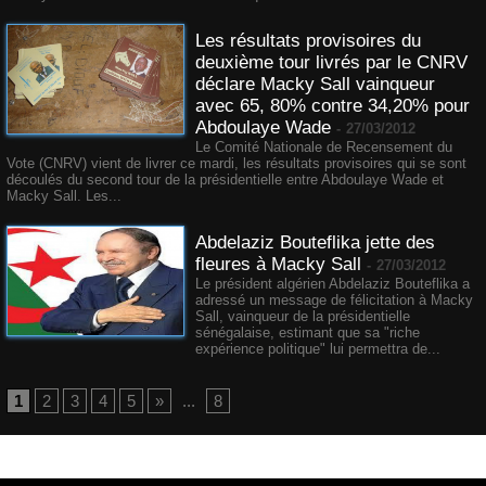
Les résultats provisoires du
deuxième tour livrés par le CNRV
déclare Macky Sall vainqueur
avec 65, 80% contre 34,20% pour
Abdoulaye Wade
-
27/03/2012
Le Comité Nationale de Recensement du
Vote (CNRV) vient de livrer ce mardi, les résultats provisoires qui se sont
découlés du second tour de la présidentielle entre Abdoulaye Wade et
Macky Sall. Les...
Abdelaziz Bouteflika jette des
fleures à Macky Sall
-
27/03/2012
Le président algérien Abdelaziz Bouteflika a
adressé un message de félicitation à Macky
Sall, vainqueur de la présidentielle
sénégalaise, estimant que sa "riche
expérience politique" lui permettra de...
1
2
3
4
5
»
...
8