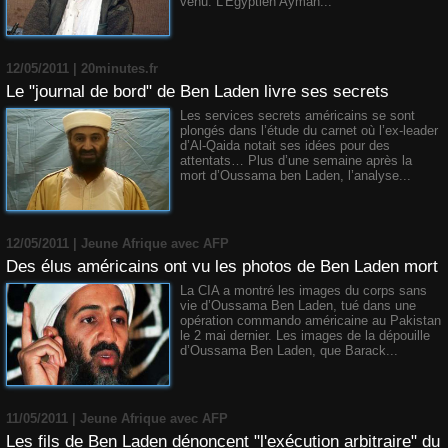
venu. L’Egyptien Ayman...
12/05/2011 | 20minutes.fr
Le "journal de bord" de Ben Laden livre ses secrets
Les services secrets américains se sont
plongés dans l’étude du carnet où l’ex-leader
d’Al-Qaida notait ses idées pour des
attentats… Plus d’une semaine après la
mort d’Oussama ben Laden, l’analyse...
12/05/2011 | Jeune Afrique avec AFP
Des élus américains ont vu les photos de Ben Laden mort
La CIA a montré les images du corps sans
vie d’Oussama Ben Laden, tué dans une
opération commando américaine au Pakistan
le 2 mai dernier. Les images de la dépouille
d’Oussama Ben Laden, que Barack...
11/05/2011 | Jeune Afrique avec AFP
Les fils de Ben Laden dénoncent "l'exécution arbitraire" du