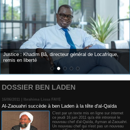
Justice : Khadim Bâ, directeur général de Locafrique,
remis en liberté
DOSSIER BEN LADEN
16/06/2011 |
Ibrahima Lissa FAYE
Al-Zaouahri succède à ben Laden à la tête d'al-Qaïda
C'est par un texte mis en ligne sur internet
ce jeudi 16 juin 2011 qu'a été intronisé le
nouveau chef d'al-Qaïda, Ayman al-Zaouahri.
Un nouveau chef qui n'est pas un nouveau