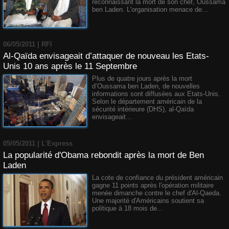
reconnaissant la mort de son chef, Oussama
ben Laden. L'organisation menace de...
06/05/2011 | RFI
Al-Qaïda envisageait d’attaquer de nouveau les Etats-
Unis 10 ans après le 11 Septembre
Plus de quatre jours après la mort
d’Oussama ben Laden, de nouvelles
informations sont diffusées aux Etats-Unis.
Selon le département américain de la
sécurité intérieure (DHS), al-Qaïda
envisageait...
05/05/2011 | L'Express
La popularité d'Obama rebondit après la mort de Ben
Laden
La cote de confiance du président américain
gagne 11 points après l'opération militaire
menée dimanche contre le chef d'Al-Qaeda.
Une majorité d'Américains soutient sa
politique à 18 mois de...