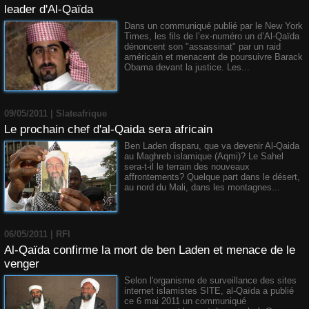
leader d'Al-Qaïda
Dans un communiqué publié par le New York
Times, les fils de l’ex-numéro un d’Al-Qaïda
dénoncent son "assassinat" par un raid
américain et menacent de poursuivre Barack
Obama devant la justice. Les...
09/05/2011 | Slateafrique
Le prochain chef d'al-Qaida sera africain
Ben Laden disparu, que va devenir Al-Qaida
au Maghreb islamique (Aqmi)? Le Sahel
sera-t-il le terrain des nouveaux
affrontements? Quelque part dans le désert,
au nord du Mali, dans les montagnes...
06/05/2011 | RFI
Al-Qaïda confirme la mort de ben Laden et menace de le
venger
Selon l'organisme de surveillance des sites
internet islamistes SITE, al-Qaïda a publié
ce 6 mai 2011 un communiqué