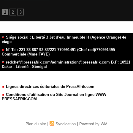
1
2
3
Siége social : Liberté 3 Jet d'eau Immeuble H (Agence Orange) 4e
etage
N° Tel: 221 33 867 92 83/221 770991491 (Chef red)/770991495
Commerciale (Mme FAYE)
redchef@pressafrik.com/administration@pressafrik.com B.P: 10521
Dakar - Liberté - Sénégal
Lignes directrices éditoriales de PressAfrik.com
Conditions d'utilisation du Site Journal en ligne WWW-
PRESSAFRIK-COM
|
|
Plan du site
Syndication
Powered by WM