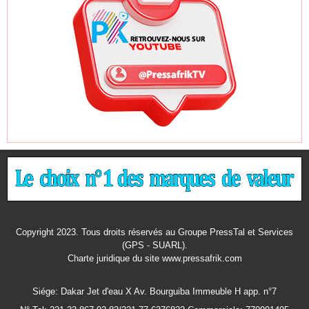
Copyright 2023. Tous droits réservés au Groupe PressTal et Services
(GPS - SUARL).
Charte juridique
du site www.pressafrik.com
Siége: Dakar Jet d'eau X Av. Bourguiba Immeuble H app. n°7