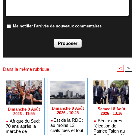
Me notifier l'arrivée de nouveaux commentaires
<
>
Dans la même rubrique :
Dimanche 9 Août
Samedi 8 Août
Dimanche 9 Août
2026 - 10:45
2026 - 13:36
2026 - 11:55
​Est de la RDC:
Bénin: après
Afrique du Sud:
au moins 13
l’élection de
70 ans après la
civils tués et tout
Patrice Talon au
marche de