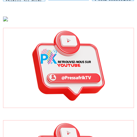
un village
Sénat, l’opposition
Pretoria, les droits
incendié lors
appelle à la
femmes noires
d’une attaque des
restauration du
restent très
ADF dans l’Ituri
«pluralisme»
fragiles