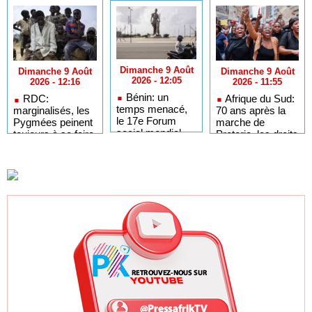
Dimanche 9 Août
Dimanche 9 Août
Dimanche 9 Août
2026 - 12:05
2026 - 11:55
2026 - 12:16
Bénin: un
Afrique du Sud:
RDC:
temps menacé,
70 ans après la
marginalisés, les
le 17e Forum
marche de
Pygmées peinent
social mondial
Pretoria, les droits
toujours à se faire
s’est achevé
femmes noires
entendre dans la
avec des
restent très
société
promesses
fragiles