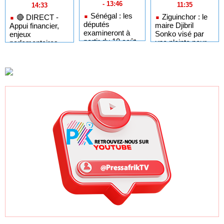
- 13:46
11:35
14:33
Sénégal : les
Ziguinchor : le
🔴​ DIRECT -
députés
maire Djibril
Appui financier,
examineront à
Sonko visé par
enjeux
partir du 10 août
une plainte pour
parlementaires,
plusieurs textes
diffamation
ralliements et
dont "les fonds
drames routiers...
spéciaux et
secrets"