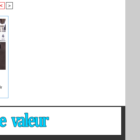
<
>
Jr