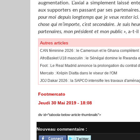
augmentation. L’axial a simplement laissé ent
aux supporters en passant par ses partenaires
pour moi depuis longtemps que je veux rester ici.
chose qui m’importe, c’est secondaire. Je suis heu
partenaires, mon président et mon public »
, a-t-
Autres articles
CAN féminine 2026 : le Cameroun et le Ghana complètent l
AfroBasket U18 masculin : le Sénégal domine le Rwanda et 
Foot : Le Real Madrid annonce la prolongation du contrat d
Mercato : Krépin Diatta dans le viseur de l'OM
JOJ Dakar 2026 : la SAPCO intensifie les travaux d'aména
Footmercato
Jeudi 30 Mai 2019 - 18:08
div id="taboola-below-article-thumbnails">
Nouveau commentaire :