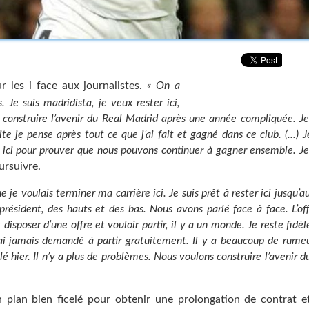
ur les i face aux journalistes.
« On a
 Je suis madridista, je veux rester ici,
x construire l’avenir du Real Madrid après une année compliquée. J
te je pense après tout ce que j’ai fait et gagné dans ce club. (...) J
ner ici pour prouver que nous pouvons continuer à gagner ensemble. J
ursuivre.
ue je voulais terminer ma carrière ici. Je suis prêt à rester ici jusqu’a
sident, des hauts et des bas. Nous avons parlé face à face. L’of
disposer d’une offre et vouloir partir, il y a un monde. Je reste fidèl
n’ai jamais demandé à partir gratuitement. Il y a beaucoup de rumeu
é hier. Il n’y a plus de problèmes. Nous voulons construire l’avenir d
’un plan bien ficelé pour obtenir une prolongation de contrat 