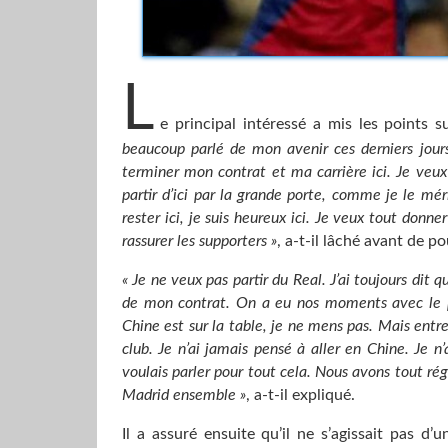
L
e principal intéressé a mis les points s
beaucoup parlé de mon avenir ces derniers jours.
terminer mon contrat et ma carrière ici. Je veu
partir d’ici par la grande porte, comme je le méri
rester ici, je suis heureux ici. Je veux tout don
rassurer les supporters »
, a-t-il lâché avant de po
« Je ne veux pas partir du Real. J’ai toujours dit q
de mon contrat. On a eu nos moments avec le pré
Chine est sur la table, je ne mens pas. Mais entre 
club. Je n’ai jamais pensé à aller en Chine. Je 
voulais parler pour tout cela. Nous avons tout régl
Madrid ensemble »
, a-t-il expliqué.
Il a assuré ensuite qu’il ne s’agissait pas d