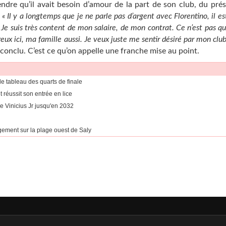
endre qu’il avait besoin d’amour de la part de son club, du pré
.
« Il y a longtemps que je ne parle pas d’argent avec Florentino, il est
 Je suis très content de mon salaire, de mon contrat. Ce n’est pas q
reux ici, ma famille aussi. Je veux juste me sentir désiré par mon clu
il conclu. C’est ce qu’on appelle une franche mise au point.
e tableau des quarts de finale
réussit son entrée en lice
e Vinicius Jr jusqu'en 2032
gement sur la plage ouest de Saly