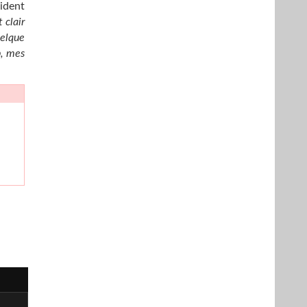
sident
 clair
uelque
b, mes