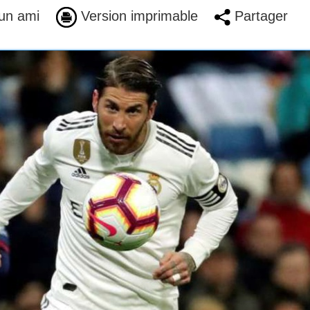
un ami
Version imprimable
Partager