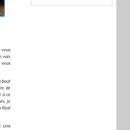
e veux
e vais
e veux
u bout
fre de
e à ce
rs, je
u Real
et une