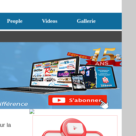
People
Videos
Gallerie
ur la