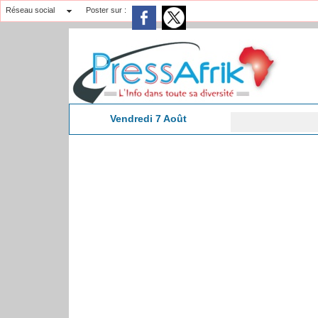
Réseau social
Poster sur :
Vendredi 7 Août
Don de san
8:17