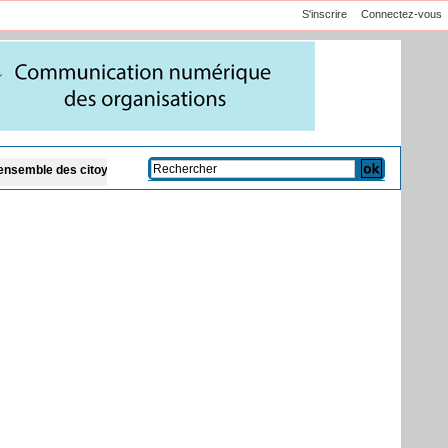
S'inscrire
Connectez-vous
toyens
Code de la famille et présence des cadis : Dar Al Istiqaamah plaide po