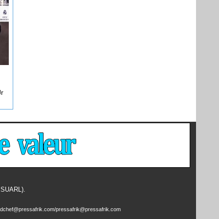
Jr
- SUARL).
edchef@pressafrik.com/pressafrik@pressafrik.com