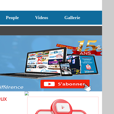
People
Videos
Gallerie
eux