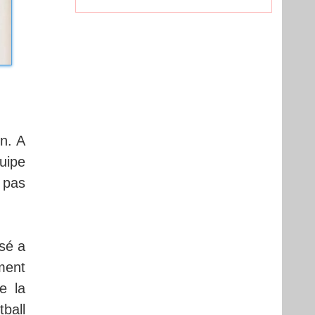
n. A
quipe
 pas
ssé a
iment
e la
ball