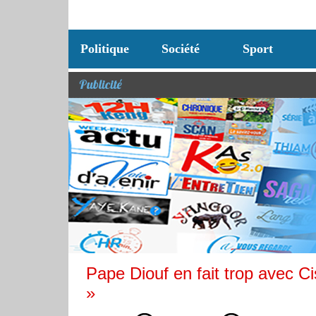
Politique
Société
Sport
Publicité
Pape Diouf en fait trop avec C
»