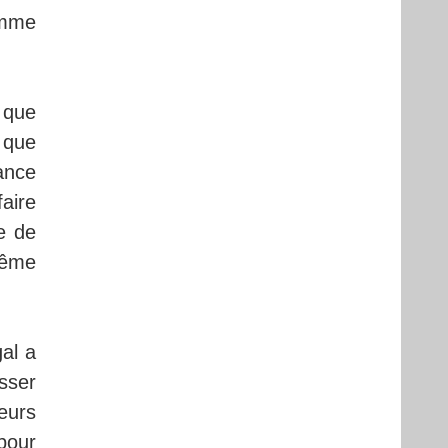
omme
 que
t que
ance
faire
e de
même
gal a
asser
eurs
 pour