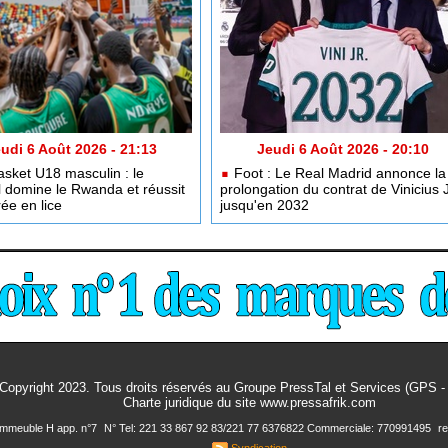
udi 6 Août 2026 - 21:13
Jeudi 6 Août 2026 - 20:10
sket U18 masculin : le
Foot : Le Real Madrid annonce la
 domine le Rwanda et réussit
prolongation du contrat de Vinicius 
ée en lice
jusqu'en 2032
Copyright 2023. Tous droits réservés au Groupe PressTal et Services (GPS 
Charte juridique
du site www.pressafrik.com
 Immeuble H app. n°7
N° Tel: 221 33 867 92 83/221 77 6376822 Commerciale: 770991495
r