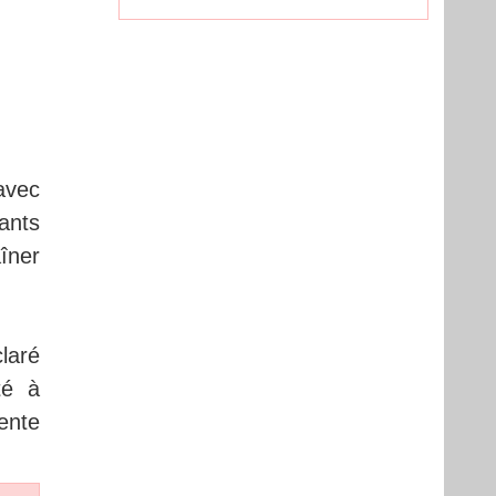
 avec
ants
aîner
claré
té à
ente