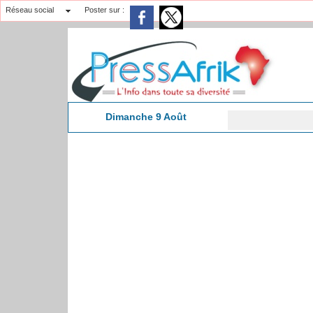
Réseau social
Poster sur :
Dimanche 9 Août
​
9:59