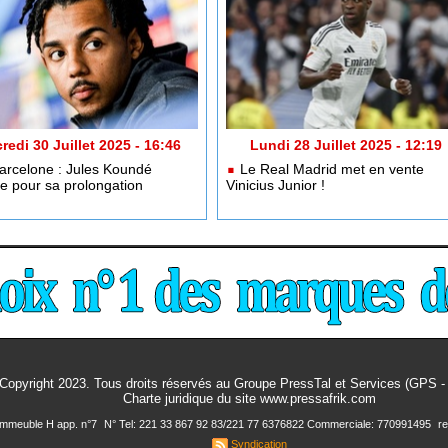
redi 30 Juillet 2025 - 16:46
Lundi 28 Juillet 2025 - 12:19
rcelone : Jules Koundé
Le Real Madrid met en vente
e pour sa prolongation
Vinicius Junior !
Copyright 2023. Tous droits réservés au Groupe PressTal et Services (GPS 
Charte juridique
du site www.pressafrik.com
 Immeuble H app. n°7
N° Tel: 221 33 867 92 83/221 77 6376822 Commerciale: 770991495
r
Syndication