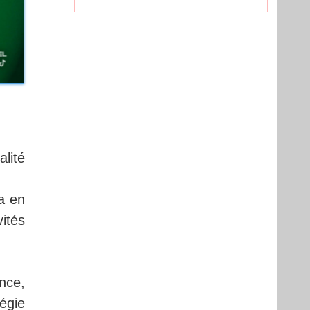
alité
ra en
vités
nce,
égie