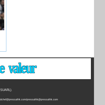
- SUARL).
edchef@pressafrik.com/pressafrik@pressafrik.com