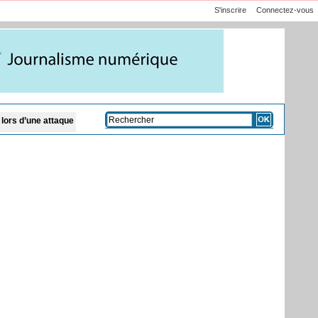
S'inscrire
Connectez-vous
ue des ADF dans l’Ituri
CAN féminine 2026 : le Maroc bat l'Afrique du Sud et se